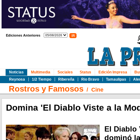
Ediciones Anteriores
Noticias
Multimedia
Sociales
Status
Edición Impresa
Bu
Reynosa
1/2 Tiempo
Ribereña
Rio Bravo
Tamaulipas
Ale
Rostros y Famosos
/
Cine
Domina 'El Diablo Viste a la Moda
El Diablo 
dominó la