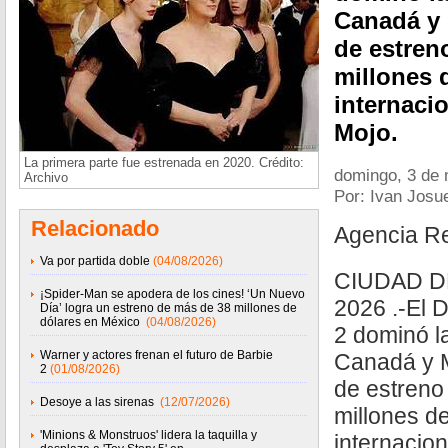
Canadá y
de estren
millones d
internaci
Mojo.
La primera parte fue estrenada en 2020. Crédito:
domingo, 3 de
Archivo
Por: Ivan Josu
Relacionado
Agencia R
Va por partida doble
(04/08/2026)
CIUDAD D
¡Spider-Man se apodera de los cines! ‘Un Nuevo
2026 .-El D
Día’ logra un estreno de más de 38 millones de
dólares en México
(04/08/2026)
2 dominó la
Warner y actores frenan el futuro de Barbie
Canadá y 
2
(01/08/2026)
de estreno
Desoye a las sirenas
(12/07/2026)
millones de
'Minions & Monstruos' lidera la taquilla y
internacion