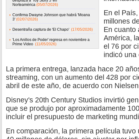
desplaza a 'Toy Story 5' en
Norteamérica
(05/07/2026)
En el País
Confirma Dwayne Johnson que habrá 'Moana
3'
(02/07/2026)
millones d
En cuanto 
Desentraña captura de 'El Chapo'
(17/05/2026)
América, l
'Los Anillos de Poder' regresa en noviembre a
Prime Video
(11/05/2026)
el 76 por c
indicó una
La primera entrega, lanzada hace 20 años
streaming, con un aumento del 428 por ci
abril de este año, de acuerdo con Nielsen
Disney's 20th Century Studios invirtió ge
que se produjo por aproximadamente 100 
incluir el presupuesto de marketing mundi
En comparación, la primera película tuvo