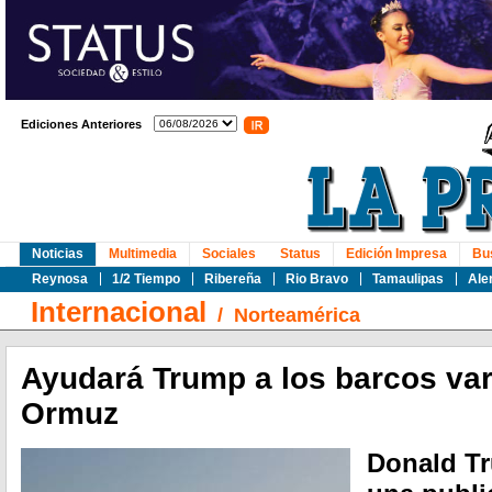
Ediciones Anteriores
Noticias
Multimedia
Sociales
Status
Edición Impresa
Bu
Reynosa
1/2 Tiempo
Ribereña
Rio Bravo
Tamaulipas
Ale
Internacional
/
Norteamérica
Ayudará Trump a los barcos var
Ormuz
Donald T