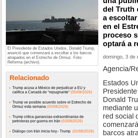
una publi
del Trut
a escolta
en el Estr
proceso s
optará a r
El Presidente de Estados Unidos, Donald Trump,
anunció que comenzará a escoltar a los barcos
domingo, 3 de
atrapados en el Estrecho de Ormuz. Foto:
Reforma (archivo).
Agencia/R
Relacionado
Estados Un
Trump acusa a México de perjudicar a EU y
Presidente
califica a Canadá de “repugnante”
(05/08/2026)
Donald Tru
Trump ve posible acuerdo sobre el Estrecho de
mediante u
Ormuz esta semana
(05/08/2026)
red social
Trump critica ganancias extraordinarias de
petroleras por guerra en Irán
(03/08/2026)
comenzará 
barcos atr
Diálogo con Irán inicia hoy.- Trump
(02/08/2026)