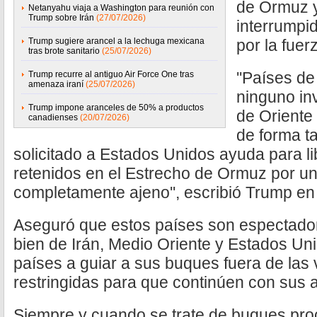
de Ormuz y
Netanyahu viaja a Washington para reunión con
Trump sobre Irán
(27/07/2026)
interrumpid
Trump sugiere arancel a la lechuga mexicana
por la fuer
tras brote sanitario
(25/07/2026)
''Países de
Trump recurre al antiguo Air Force One tras
amenaza iraní
(25/07/2026)
ninguno inv
Trump impone aranceles de 50% a productos
de Oriente
canadienses
(20/07/2026)
de forma ta
solicitado a Estados Unidos ayuda para l
retenidos en el Estrecho de Ormuz por un
completamente ajeno'', escribió Trump en
Aseguró que estos países son espectador
bien de Irán, Medio Oriente y Estados Un
países a guiar a sus buques fuera de las 
restringidas para que continúen con sus a
Siempre y cuando se trate de buques pro