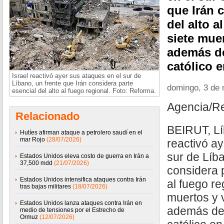
que Irán 
del alto a
siete muer
además d
católico 
Israel reactivó ayer sus ataques en el sur de
Líbano, un frente que Irán considera parte
domingo, 3 de
esencial del alto al fuego regional. Foto: Reforma.
Agencia/R
Relacionado
BEIRUT, Lí
Hutíes afirman ataque a petrolero saudí en el
mar Rojo
(28/07/2026)
reactivó a
sur de Líba
Estados Unidos eleva costo de guerra en Irán a
37,500 mdd
(21/07/2026)
considera p
Estados Unidos intensifica ataques contra Irán
al fuego re
tras bajas militares
(18/07/2026)
muertos y 
Estados Unidos lanza ataques contra Irán en
además de
medio de tensiones por el Estrecho de
Ormuz
(12/07/2026)