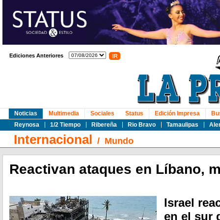
Ediciones Anteriores
Noticias
Multimedia
Sociales
Status
Edición Impresa
Bu
Reynosa
1/2 Tiempo
Ribereña
Rio Bravo
Tamaulipas
Ale
Internacional
/
Mundo
Reactivan ataques en Líbano, m
Israel rea
en el sur 