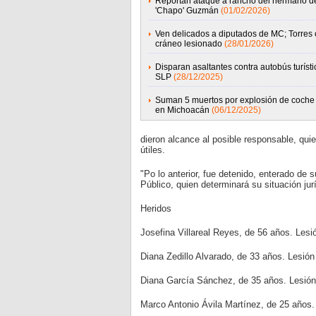
Reportan ataque a rancho del hermano d
'Chapo' Guzmán
(01/02/2026)
Ven delicados a diputados de MC; Torres
cráneo lesionado
(28/01/2026)
Disparan asaltantes contra autobús turísti
SLP
(28/12/2025)
Suman 5 muertos por explosión de coch
en Michoacán
(06/12/2025)
dieron alcance al posible responsable, qu
útiles.
"Po lo anterior, fue detenido, enterado de 
Público, quien determinará su situación jur
Heridos
Josefina Villareal Reyes, de 56 años. Lesi
Diana Zedillo Alvarado, de 33 años. Lesión e
Diana García Sánchez, de 35 años. Lesión 
Marco Antonio Ávila Martínez, de 25 años. 