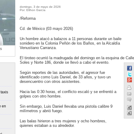
domingo, 3 de mayo de 2026
Por: Elthon García
/Reforma
Cd. de México (03 mayo 2026)
Un hombre atacó a balazos a 11 personas durante un baile
sonidero en la Colonia Peñón de los Baños, en la Alcaldía
Venustiano Carranza.
as
El tiroteo ocurrió la madrugada del domingo en la esquina de Call
Soles y Norte 186, donde se llevó a cabo el evento.
Según reportes de las autoridades, el agresor fue
identificado como Luis Daniel, de 33 años, y tuvo un
desencuentro con otros asistentes.
Hacia las 0:30 horas, el conflicto escaló y se enfrentó a
taxis
golpes con otro hombre.
e en
Sin embargo, Luis Daniel llevaba una pistola calibre 9
milímetros y abrió fuego.
Las balas hirieron a tres mujeres y ocho hombres,
quienes estaban a su alrededor.