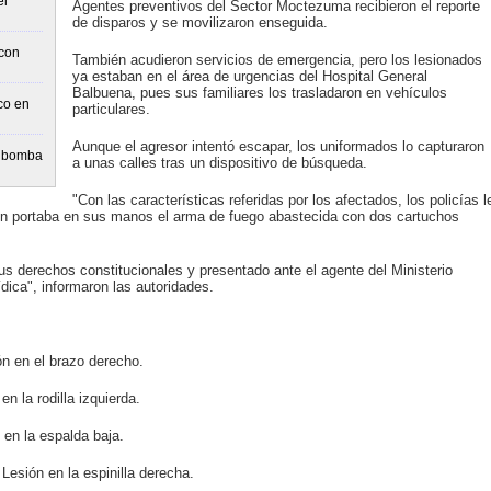
el
Agentes preventivos del Sector Moctezuma recibieron el reporte
de disparos y se movilizaron enseguida.
 con
También acudieron servicios de emergencia, pero los lesionados
ya estaban en el área de urgencias del Hospital General
Balbuena, pues sus familiares los trasladaron en vehículos
co en
particulares.
Aunque el agresor intentó escapar, los uniformados lo capturaron
e bomba
a unas calles tras un dispositivo de búsqueda.
"Con las características referidas por los afectados, los policías l
ien portaba en sus manos el arma de fuego abastecida con dos cartuchos
sus derechos constitucionales y presentado ante el agente del Ministerio
ídica", informaron las autoridades.
ón en el brazo derecho.
n la rodilla izquierda.
en la espalda baja.
Lesión en la espinilla derecha.