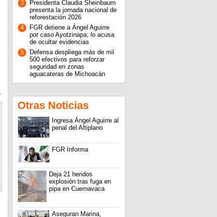
3
Presidenta Claudia Sheinbaum
presenta la jornada nacional de
reforestación 2026
4
FGR detiene a Ángel Aguirre
por caso Ayotzinapa; lo acusa
de ocultar evidencias
5
Defensa despliega más de mil
500 efectivos para reforzar
seguridad en zonas
aguacateras de Michoacán
e
Otras Noticias
Ingresa Ángel Aguirre al
penal del Altiplano
FGR Informa
Deja 21 heridos
explosión tras fuga en
pipa en Cuernavaca
Aseguran Marina,