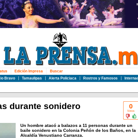
atus
Edición Impresa
Buscar
io Bravo
Tamaulipas
Alerta Policiaca
Rostros y Famosos
Interna
as durante sonidero
0
Votos
Un hombre atacó a balazos a 11 personas durante un
baile sonidero en la Colonia Peñón de los Baños, en la
Alcaldía Venustiano Carranza.