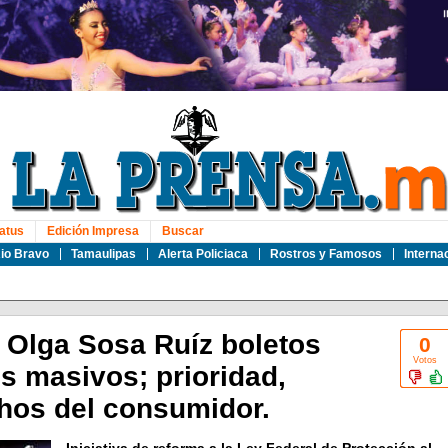
atus
Edición Impresa
Buscar
io Bravo
Tamaulipas
Alerta Policiaca
Rostros y Famosos
Interna
Olga Sosa Ruíz boletos
0
Votos
s masivos; prioridad,
chos del consumidor.