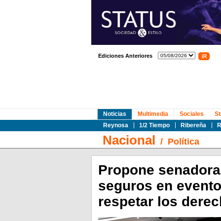
Ediciones Anteriores
Noticias
Multimedia
Sociales
St
Reynosa
1/2 Tiempo
Ribereña
R
Nacional
/
Política
Propone senadora 
seguros en evento
respetar los dere