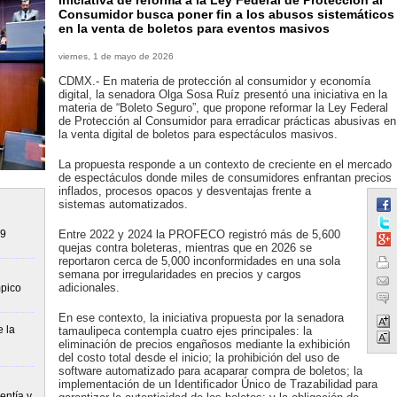
Iniciativa de reforma a la Ley Federal de Protección al
Consumidor busca poner fin a los abusos sistemáticos
en la venta de boletos para eventos masivos
viernes, 1 de mayo de 2026
CDMX.- En materia de protección al consumidor y economía
digital, la senadora Olga Sosa Ruíz presentó una iniciativa en la
materia de “Boleto Seguro”, que propone reformar la Ley Federal
de Protección al Consumidor para erradicar prácticas abusivas en
la venta digital de boletos para espectáculos masivos.
La propuesta responde a un contexto de creciente en el mercado
de espectáculos donde miles de consumidores enfrantan precios
inflados, procesos opacos y desventajas frente a
sistemas automatizados.
09
Entre 2022 y 2024 la PROFECO registró más de 5,600
quejas contra boleteras, mientras que en 2026 se
reportaron cerca de 5,000 inconformidades en una sola
semana por irregularidades en precios y cargos
adicionales.
mpico
En ese contexto, la iniciativa propuesta por la senadora
 la
tamaulipeca contempla cuatro ejes principales: la
eliminación de precios engañosos mediante la exhibición
del costo total desde el inicio; la prohibición del uso de
software automatizado para acaparar compra de boletos; la
implementación de un Identificador Único de Trazabilidad para
entía y