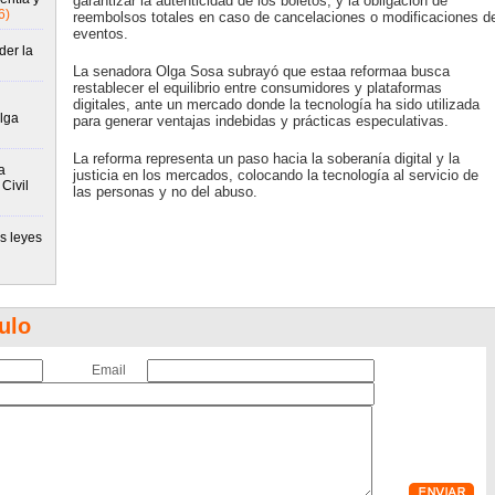
garantizar la autenticidad de los boletos; y la obligación de
6)
reembolsos totales en caso de cancelaciones o modificaciones d
eventos.
er la
La senadora Olga Sosa subrayó que estaa reformaa busca
restablecer el equilibrio entre consumidores y plataformas
digitales, ante un mercado donde la tecnología ha sido utilizada
lga
para generar ventajas indebidas y prácticas especulativas.
La reforma representa un paso hacia la soberanía digital y la
a
justicia en los mercados, colocando la tecnología al servicio de
Civil
las personas y no del abuso.
s leyes
ulo
Email