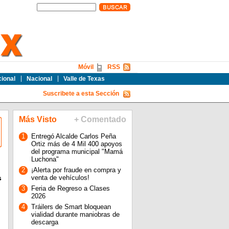
Móvil
RSS
cional
Nacional
Valle de Texas
Suscribete a esta Sección
Más Visto
+ Comentado
1
Entregó Alcalde Carlos Peña
Ortiz más de 4 Mil 400 apoyos
del programa municipal "Mamá
Luchona"
2
¡Alerta por fraude en compra y
s
venta de vehículos!
3
Feria de Regreso a Clases
2026
4
Tráilers de Smart bloquean
vialidad durante maniobras de
descarga