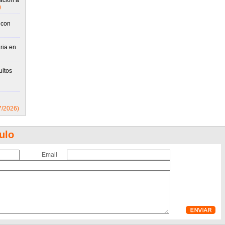
ación a
)
 con
ria en
ultos
7/2026)
ulo
Email