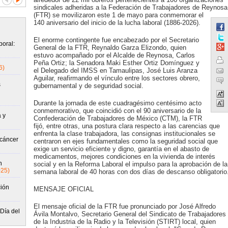
sindicales adheridas a la Federación de Trabajadores de Reynosa
(FTR) se movilizaron este 1 de mayo para conmemorar el
140 aniversario del inicio de la lucha laboral (1886-2026).
El enorme contingente fue encabezado por el Secretario
oral:
General de la FTR, Reynaldo Garza Elizondo, quien
estuvo acompañado por el Alcalde de Reynosa, Carlos
Peña Ortiz; la Senadora Maki Esther Ortiz Domínguez y
6)
el Delegado del IMSS en Tamaulipas, José Luis Aranza
Aguilar, reafirmando el vínculo entre los sectores obrero,
s
gubernamental y de seguridad social.
Durante la jornada de este cuadragésimo centésimo acto
conmemorativo, que coincidió con el 90 aniversario de la
 y
Confederación de Trabajadores de México (CTM), la FTR
fijó, entre otras, una postura clara respecto a las carencias que
enfrenta la clase trabajadora, las consignas institucionales se
 cáncer
centraron en ejes fundamentales como la seguridad social que
exige un servicio eficiente y digno, garantía en el abasto de
medicamentos, mejores condiciones en la vivienda de interés
n
social y en la Reforma Laboral el impulso para la aprobación de la
025)
semana laboral de 40 horas con dos días de descanso obligatorio
ión
MENSAJE OFICIAL
El mensaje oficial de la FTR fue pronunciado por José Alfredo
Día del
Ávila Montalvo, Secretario General del Sindicato de Trabajadores
de la Industria de la Radio y la Televisión (STIRT) local, quien