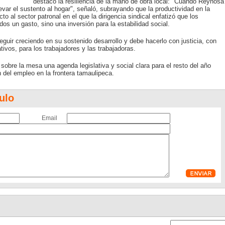
destacó la resiliencia de la mano de obra local: "Cuando Reynosa
var el sustento al hogar", señaló, subrayando que la productividad en la
to al sector patronal en el que la dirigencia sindical enfatizó que los
os un gasto, sino una inversión para la estabilidad social.
uir creciendo en su sostenido desarrollo y debe hacerlo con justicia, con
ativos, para los trabajadores y las trabajadoras.
 sobre la mesa una agenda legislativa y social clara para el resto del año
n del empleo en la frontera tamaulipeca.
ulo
Email