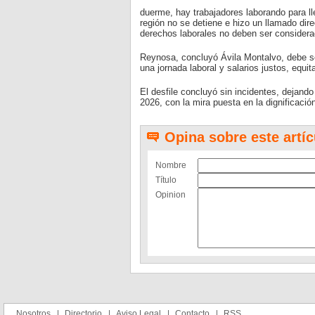
duerme, hay trabajadores laborando para lle
región no se detiene e hizo un llamado direc
derechos laborales no deben ser considerad
Reynosa, concluyó Ávila Montalvo, debe seg
una jornada laboral y salarios justos, equit
El desfile concluyó sin incidentes, dejando
2026, con la mira puesta en la dignificació
Opina sobre este artíc
Nombre
Título
Opinion
Nosotros
Directorio
Aviso Legal
Contacto
RSS