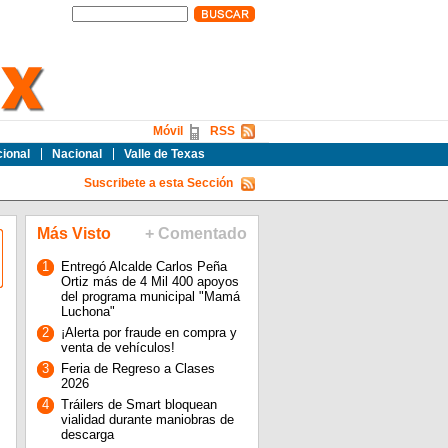
Móvil
RSS
cional
Nacional
Valle de Texas
Suscribete a esta Sección
Más Visto
+ Comentado
1
Entregó Alcalde Carlos Peña
Ortiz más de 4 Mil 400 apoyos
del programa municipal "Mamá
Luchona"
2
¡Alerta por fraude en compra y
venta de vehículos!
3
Feria de Regreso a Clases
2026
4
Tráilers de Smart bloquean
vialidad durante maniobras de
descarga