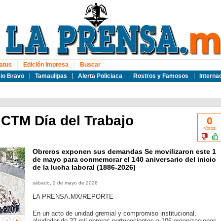
atus
Edición Impresa
Buscar
io Bravo
Tamaulipas
Alerta Policiaca
Rostros y Famosos
Interna
CTM Día del Trabajo
0
Votos
Obreros exponen sus demandas Se movilizaron este 1
de mayo para conmemorar el 140 aniversario del inicio
de la lucha laboral (1886-2026)
sábado, 2 de mayo de 2026
LA PRENSA.MX/REPORTE
En un acto de unidad gremial y compromiso institucional,
alrededor de 22 mil obreros pertenecientes a 106 organizaciones