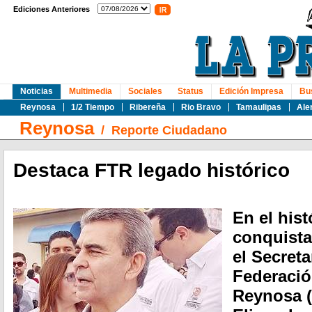
Ediciones Anteriores
Noticias
Multimedia
Sociales
Status
Edición Impresa
Bu
Reynosa
1/2 Tiempo
Ribereña
Rio Bravo
Tamaulipas
Ale
Reynosa
/
Reporte Ciudadano
Destaca FTR legado histórico
En el his
conquista
el Secreta
Federació
Reynosa (