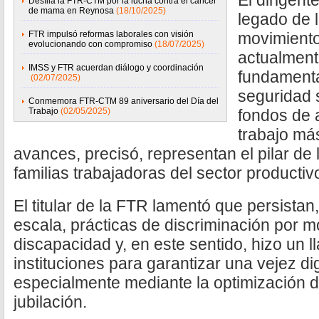
El dirigent
Desfila la FTR-CTM por la lucha contra el cáncer
de mama en Reynosa
(18/10/2025)
legado de 
FTR impulsó reformas laborales con visión
movimiento
evolucionando con compromiso
(18/07/2025)
actualment
IMSS y FTR acuerdan diálogo y coordinación
fundamenta
(02/07/2025)
seguridad s
Conmemora FTR-CTM 89 aniversario del Día del
Trabajo
(02/05/2025)
fondos de 
trabajo más
avances, precisó, representan el pilar de 
familias trabajadoras del sector productiv
El titular de la FTR lamentó que persist
escala, prácticas de discriminación por m
discapacidad y, en este sentido, hizo un 
instituciones para garantizar una vejez d
especialmente mediante la optimización 
jubilación.