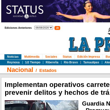
Ediciones Anteriores
Noticias
Multimedia
Sociales
Status
Edición Impresa
Bu
Reynosa
1/2 Tiempo
Ribereña
Rio Bravo
Tamaulipas
Ale
Nacional
/
Estados
Implementan operativos carrete
prevenir delitos y hechos de trá
Guardia 