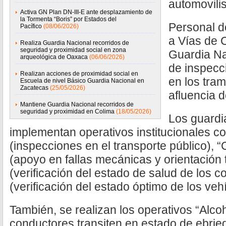
automovilis
Activa GN Plan DN-III-E ante desplazamiento de
la Tormenta “Boris” por Estados del
Personal d
Pacífico
(08/06/2026)
a Vías de 
Realiza Guardia Nacional recorridos de
seguridad y proximidad social en zona
Guardia Nac
arqueológica de Oaxaca
(06/06/2026)
de inspecci
Realizan acciones de proximidad social en
en los tra
Escuela de nivel Básico Guardia Nacional en
Zacatecas
(25/05/2026)
afluencia d
Mantiene Guardia Nacional recorridos de
seguridad y proximidad en Colima
(18/05/2026)
Los guardi
implementan operativos institucionales co
(inspecciones en el transporte público), 
(apoyo en fallas mecánicas y orientación t
(verificación del estado de salud de los c
(verificación del estado óptimo de los veh
También, se realizan los operativos “Alco
conductores transiten en estado de ebried