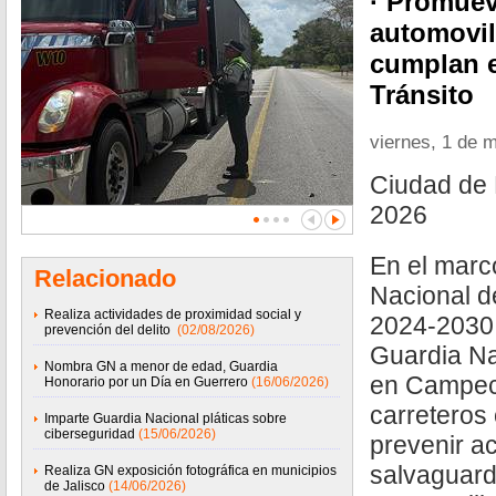
· Promuev
automovil
cumplan 
Tránsit
viernes, 1 de 
Ciudad de 
2026
En el marco
Relacionado
Nacional d
Realiza actividades de proximidad social y
2024-2030,
prevención del delito
(02/08/2026)
Guardia Na
Nombra GN a menor de edad, Guardia
en Campec
Honorario por un Día en Guerrero
(16/06/2026)
carreteros 
Imparte Guardia Nacional pláticas sobre
ciberseguridad
(15/06/2026)
prevenir ac
salvaguarda
Realiza GN exposición fotográfica en municipios
de Jalisco
(14/06/2026)