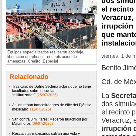
dos simul
el recinto
Veracruz, 
irrupción
que mante
instalaci
Equipos especializados realizaron abordaje,
viernes, 1 de 
liberación de rehenes, neutralización de
amenazas. Crédito: Especial
Benito Ji
Relacionado
Cd. de Méx
Tras caso de Dafne Sedena aclara que no tiene
facultades sobre escuelas
La
Secreta
“militarizadas”
(25/07/2026)
dos simula
Así entrenan francotiradores de élite del Ejército
mexicano
(11/07/2026)
el recinto 
Veracruz, e
Van contra 3 militares; Metieron huachicol por
Matamoros
(06/07/2026)
irrupción
Rescatistas mexicanos salvan una vida y