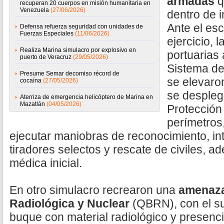
armadas
q
recuperan 20 cuerpos en misión humanitaria en
Venezuela
(27/06/2026)
dentro de i
Ante el esc
Defensa refuerza seguridad con unidades de
Fuerzas Especiales
(11/06/2026)
ejercicio, 
Realiza Marina simulacro por explosivo en
portuarias 
puerto de Veracruz
(29/05/2026)
Sistema de
Presume Semar decomiso récord de
se elevaron
cocaína
(27/05/2026)
se despleg
Aterriza de emergencia helicóptero de Marina en
Mazatlán
(04/05/2026)
Protección
perímetros
ejecutar maniobras de reconocimiento, int
tiradores selectos y rescate de civiles, 
médica inicial.
En otro simulacro recrearon una
amenaza 
Radiológica y Nuclear
(QBRN), con el su
buque con material radiológico y presen