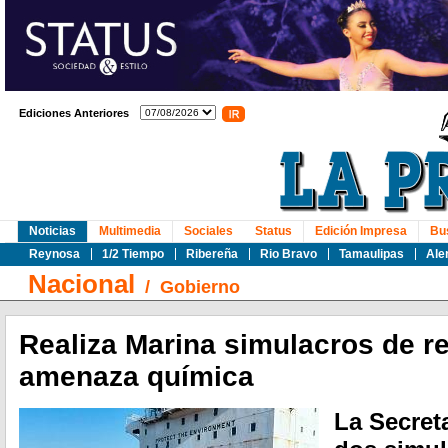
Ediciones Anteriores
Noticias
Multimedia
Sociales
Status
Edición Impresa
Bu
Reynosa
1/2 Tiempo
Ribereña
Rio Bravo
Tamaulipas
Ale
Nacional
/
Gobierno
Realiza Marina simulacros de r
amenaza química
La Secreta