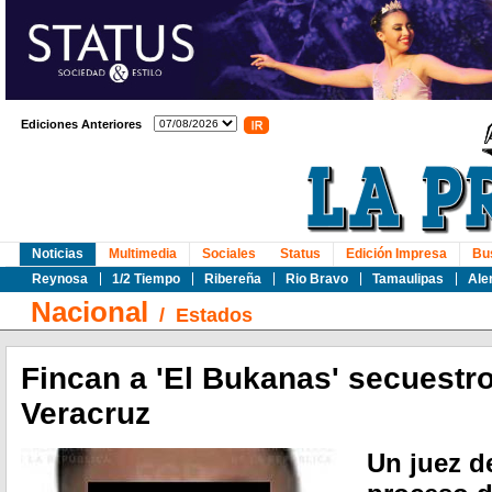
Ediciones Anteriores
Noticias
Multimedia
Sociales
Status
Edición Impresa
Bu
Reynosa
1/2 Tiempo
Ribereña
Rio Bravo
Tamaulipas
Ale
Nacional
/
Estados
Fincan a 'El Bukanas' secuestr
Veracruz
Un juez d