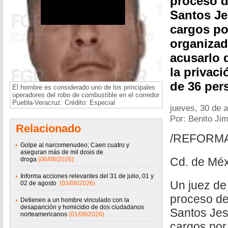
proceso d
Santos Je
cargos po
organizad
acusarlo 
la privaci
de 36 per
El hombre es considerado uno de los principales
operadores del robo de combustible en el corredor
Puebla-Veracruz. Crédito: Especial
jueves, 30 de a
Por: Benito Ji
Relacionado
/REFORM
Golpe al narcomenudeo; Caen cuatro y
aseguran más de mil dosis de
Cd. de Méx
droga
(06/08/2026)
Informa acciones relevantes del 31 de julio, 01 y
Un juez de
02 de agosto
(03/08/2026)
proceso de
Detienen a un hombre vinculado con la
desaparición y homicidio de dos ciudadanos
Santos Jes
norteamericanos
(01/08/2026)
cargos por