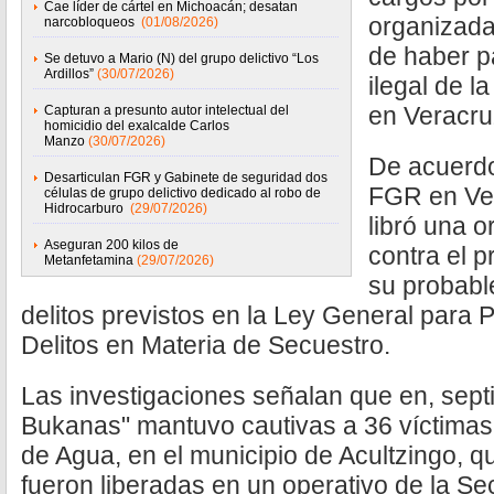
Cae líder de cártel en Michoacán; desatan
organizada
narcobloqueos
(01/08/2026)
de haber pa
Se detuvo a Mario (N) del grupo delictivo “Los
Ardillos”
(30/07/2026)
ilegal de l
en Veracru
Capturan a presunto autor intelectual del
homicidio del exalcalde Carlos
Manzo
(30/07/2026)
De acuerdo
Desarticulan FGR y Gabinete de seguridad dos
FGR en Vera
células de grupo delictivo dedicado al robo de
Hidrocarburo
(29/07/2026)
libró una 
Aseguran 200 kilos de
contra el p
Metanfetamina
(29/07/2026)
su probabl
delitos previstos en la Ley General para 
Delitos en Materia de Secuestro.
Las investigaciones señalan que en, sept
Bukanas" mantuvo cautivas a 36 víctimas
de Agua, en el municipio de Acultzingo, 
fueron liberadas en un operativo de la Se