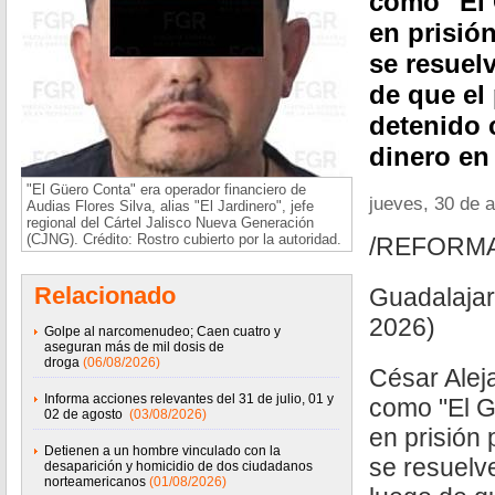
como "El
en prisió
se resuel
de que el
detenido 
dinero en
"El Güero Conta" era operador financiero de
jueves, 30 de a
Audias Flores Silva, alias "El Jardinero", jefe
regional del Cártel Jalisco Nueva Generación
(CJNG). Crédito: Rostro cubierto por la autoridad.
/REFORM
Relacionado
Guadalajar
2026)
Golpe al narcomenudeo; Caen cuatro y
aseguran más de mil dosis de
droga
(06/08/2026)
César Alej
Informa acciones relevantes del 31 de julio, 01 y
como "El G
02 de agosto
(03/08/2026)
en prisión 
Detienen a un hombre vinculado con la
se resuelve
desaparición y homicidio de dos ciudadanos
norteamericanos
(01/08/2026)