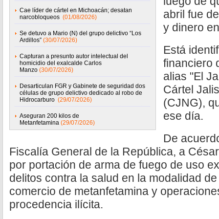
luego de q
Cae líder de cártel en Michoacán; desatan
abril fue d
narcobloqueos
(01/08/2026)
y dinero e
Se detuvo a Mario (N) del grupo delictivo “Los
Ardillos”
(30/07/2026)
Está ident
Capturan a presunto autor intelectual del
financiero 
homicidio del exalcalde Carlos
Manzo
(30/07/2026)
alias "El Ja
Desarticulan FGR y Gabinete de seguridad dos
Cártel Jal
células de grupo delictivo dedicado al robo de
Hidrocarburo
(29/07/2026)
(CJNG), qu
ese día.
Aseguran 200 kilos de
Metanfetamina
(29/07/2026)
De acuerdo
Fiscalía General de la República, a César
por portación de arma de fuego de uso exc
delitos contra la salud en la modalidad d
comercio de metanfetamina y operacione
procedencia ilícita.