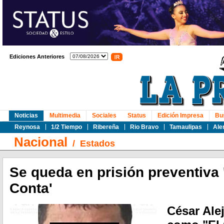
Ediciones Anteriores
Noticias
Multimedia
Sociales
Status
Edición Impresa
Bu
Reynosa
1/2 Tiempo
Ribereña
Rio Bravo
Tamaulipas
Ale
Nacional
/
Estados
Se queda en prisión preventiva 
Conta'
César Ale