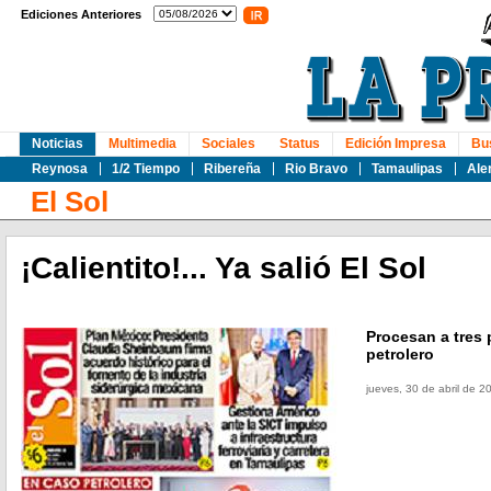
Ediciones Anteriores
Noticias
Multimedia
Sociales
Status
Edición Impresa
Bu
Reynosa
1/2 Tiempo
Ribereña
Rio Bravo
Tamaulipas
Ale
El Sol
¡Calientito!... Ya salió El Sol
Procesan a tres 
petrolero
jueves, 30 de abril de 2