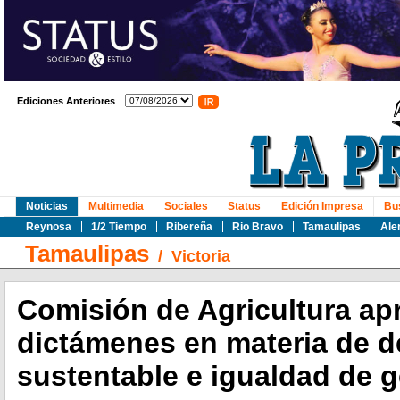
Ediciones Anteriores
Noticias
Multimedia
Sociales
Status
Edición Impresa
Bu
Reynosa
1/2 Tiempo
Ribereña
Rio Bravo
Tamaulipas
Ale
Tamaulipas
/
Victoria
Comisión de Agricultura ap
dictámenes en materia de de
sustentable e igualdad de 