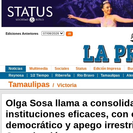
Ediciones Anteriores
Noticias
Multimedia
Sociales
Status
Edición Impresa
Bu
Reynosa
1/2 Tiempo
Ribereña
Rio Bravo
Tamaulipas
Ale
Tamaulipas
/
Victoria
Olga Sosa llama a consolid
instituciones eficaces, con 
democrático y apego irrestri