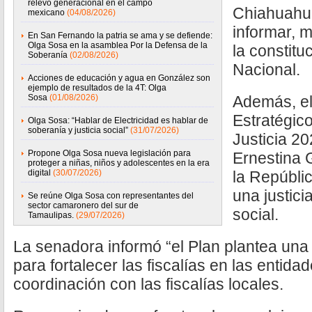
relevo generacional en el campo
Chiahuahua
mexicano
(04/08/2026)
informar, 
En San Fernando la patria se ama y se defiende:
Olga Sosa en la asamblea Por la Defensa de la
la constitu
Soberanía
(02/08/2026)
Nacional.
Acciones de educación y agua en González son
ejemplo de resultados de la 4T: Olga
Sosa
(01/08/2026)
Además, el
Estratégic
Olga Sosa: “Hablar de Electricidad es hablar de
soberanía y justicia social”
(31/07/2026)
Justicia 2
Propone Olga Sosa nueva legislación para
Ernestina 
proteger a niñas, niños y adolescentes en la era
digital
(30/07/2026)
la Repúbli
una justici
Se reúne Olga Sosa con representantes del
sector camaronero del sur de
social.
Tamaulipas.
(29/07/2026)
La senadora informó “el Plan plantea una r
para fortalecer las fiscalías en las entidad
coordinación con las fiscalías locales.