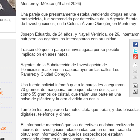
Monterrey, México (29 abril 2026)
Una pareja que presuntamente estaba vendiendo drogas en una
motocicleta, fue sorprendida por detectives de la Agencia Estatal
ónica,
de Investigaciones, en la Colonia Álvaro Obregón, en Monterrey.
Joseph Eduardo, de 24 años, y Nayeli Verónica, de 26, intentaron
huir pero los agentes los interceptaron con su unidad.
Trascendió que la pareja es investigada por su posible
implicación en asesinatos.
Agentes de la Subdirección de Investigación de
Homicidios realizaron la captura ayer en las calles Los
Ramírez y Ciudad Obregón.
Una fuente policial informó que a la pareja les aseguraron
n
70 gramos de mariguana, empaquetada en dosis, así
6)
como 55 gramos de cristal, que traían una parte en una
bolsa de plástico y la otra dividida en dosis.
)
También les aseguraron la motocicleta que traían, y dos básculas
digitales, teléfonos y dinero.
El informante mencionó que los detectives andaban realizando
026)
labores de investigación relacionadas con un crimen, cuando
obtuvieron información de que los sospechosos estaban
con
vendiendo droga en el mencionado cruce.