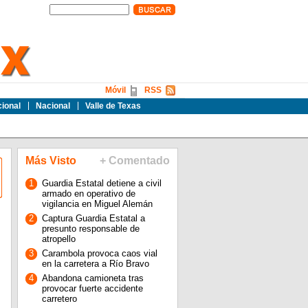
Móvil
RSS
cional
Nacional
Valle de Texas
Más Visto
+ Comentado
1
Guardia Estatal detiene a civil
armado en operativo de
vigilancia en Miguel Alemán
2
Captura Guardia Estatal a
presunto responsable de
atropello
3
Carambola provoca caos vial
en la carretera a Río Bravo
4
Abandona camioneta tras
provocar fuerte accidente
carretero