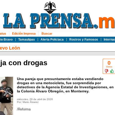
atus
Edición Impresa
Buscar
io Bravo
Tamaulipas
Alerta Policiaca
Rostros y Famosos
Interna
evo León
ja con drogas
0
Votos
Una pareja que presuntamente estaba vendiendo
drogas en una motocicleta, fue sorprendida por
detectives de la Agencia Estatal de Investigaciones, en
la Colonia Álvaro Obregón, en Monterrey.
miércoles, 29 de abril de 2026
Por: Mario Álvarez
/Reforma