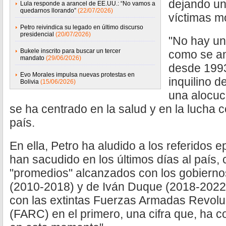
dejando un
Lula responde a arancel de EE.UU.: “No vamos a
quedarnos llorando”
(22/07/2026)
víctimas mo
Petro reivindica su legado en último discurso
presidencial
(20/07/2026)
"No hay un
Bukele inscrito para buscar un tercer
como se an
mandato
(29/06/2026)
desde 1993
Evo Morales impulsa nuevas protestas en
inquilino d
Bolivia
(15/06/2026)
una alocuci
se ha centrado en la salud y en la lucha co
país.
En ella, Petro ha aludido a los referidos 
han sacudido en los últimos días al país
"promedios" alcanzados con los gobiern
(2010-2018) y de Iván Duque (2018-2022)
con las extintas Fuerzas Armadas Revolu
(FARC) en el primero, una cifra que, ha 