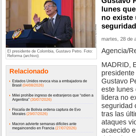
Gustavo P
lunes que 
no existe
seguridad
martes, 28 de a
Agencia/R
El presidente de Colombia, Gustavo Petro. Foto:
Reforma (archivo).
MADRID, Es
Relacionado
presidente
Gustavo Pe
Estados Unidos revoca visa a embajadora de
Brasil
(04/08/2026)
este lunes
Milei prohíbe ingreso de extranjeros que “odien a
lidera no e
Argentina”
(30/07/2026)
seguridad 
Fiscalía de Bolivia ordena captura de Evo
tras las úl
Morales
(29/07/2026)
ataques vi
Macron advierte semanas difíciles ante
megaincendio en Francia
(27/07/2026)
acaecido e