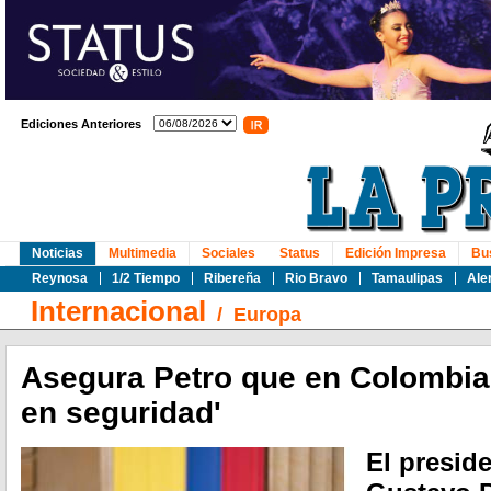
Ediciones Anteriores
Noticias
Multimedia
Sociales
Status
Edición Impresa
Bu
Reynosa
1/2 Tiempo
Ribereña
Rio Bravo
Tamaulipas
Ale
Internacional
/
Europa
Asegura Petro que en Colombia
en seguridad'
El presid