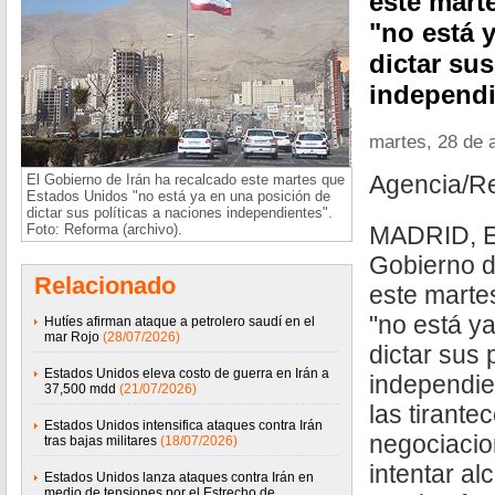
este mart
"no está 
dictar sus
independi
martes, 28 de a
Agencia/R
El Gobierno de Irán ha recalcado este martes que
Estados Unidos "no está ya en una posición de
dictar sus políticas a naciones independientes".
Foto: Reforma (archivo).
MADRID, Es
Gobierno d
Relacionado
este marte
"no está y
Hutíes afirman ataque a petrolero saudí en el
mar Rojo
(28/07/2026)
dictar sus 
Estados Unidos eleva costo de guerra en Irán a
independie
37,500 mdd
(21/07/2026)
las tirante
Estados Unidos intensifica ataques contra Irán
negociacio
tras bajas militares
(18/07/2026)
intentar a
Estados Unidos lanza ataques contra Irán en
medio de tensiones por el Estrecho de