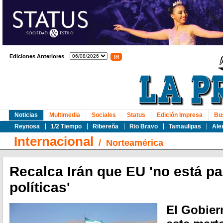
Ediciones Anteriores
Noticias
Multimedia
Sociales
Status
Edición Impresa
Bu
Reynosa
1/2 Tiempo
Ribereña
Rio Bravo
Tamaulipas
Ale
Internacional
/
Norteamérica
Recalca Irán que EU 'no está pa
políticas'
El Gobier