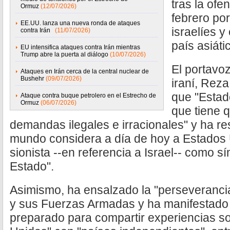
tras la ofe
Ormuz
(12/07/2026)
febrero por
EE.UU. lanza una nueva ronda de ataques
israelíes y
contra Irán
(11/07/2026)
país asiáti
EU intensifica ataques contra Irán mientras
Trump abre la puerta al diálogo
(10/07/2026)
El portavoz
Ataques en Irán cerca de la central nuclear de
Bushehr
(09/07/2026)
iraní, Rez
que "Estad
Ataque contra buque petrolero en el Estrecho de
Ormuz
(06/07/2026)
que tiene 
demandas ilegales e irracionales" y ha re
mundo considera a día de hoy a Estados 
sionista --en referencia a Israel-- como s
Estado".
Asimismo, ha ensalzado la "perseverancia
y sus Fuerzas Armadas y ha manifestado
preparado para compartir experiencias so