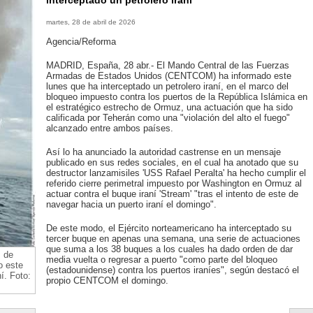
interceptado un petrolero iraní
martes, 28 de abril de 2026
Agencia/Reforma
MADRID, España, 28 abr.- El Mando Central de las Fuerzas
Armadas de Estados Unidos (CENTCOM) ha informado este
lunes que ha interceptado un petrolero iraní, en el marco del
bloqueo impuesto contra los puertos de la República Islámica en
el estratégico estrecho de Ormuz, una actuación que ha sido
calificada por Teherán como una "violación del alto el fuego"
alcanzado entre ambos países.
Así lo ha anunciado la autoridad castrense en un mensaje
publicado en sus redes sociales, en el cual ha anotado que su
destructor lanzamisiles 'USS Rafael Peralta' ha hecho cumplir el
referido cierre perimetral impuesto por Washington en Ormuz al
actuar contra el buque iraní 'Stream' "tras el intento de este de
navegar hacia un puerto iraní el domingo".
De este modo, el Ejército norteamericano ha interceptado su
tercer buque en apenas una semana, una serie de actuaciones
que suma a los 38 buques a los cuales ha dado orden de dar
 de
media vuelta o regresar a puerto "como parte del bloqueo
 este
(estadounidense) contra los puertos iraníes", según destacó el
í. Foto:
propio CENTCOM el domingo.