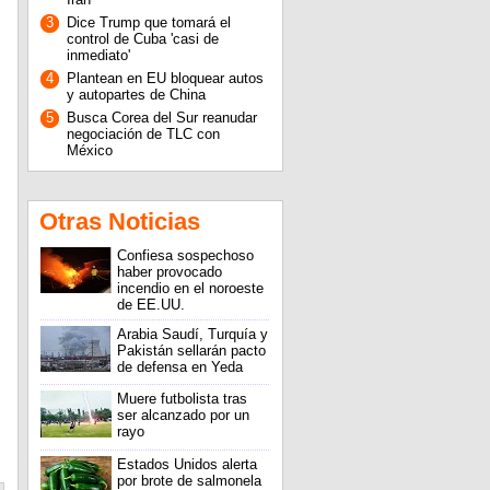
3
Dice Trump que tomará el
control de Cuba 'casi de
inmediato'
4
Plantean en EU bloquear autos
y autopartes de China
5
Busca Corea del Sur reanudar
negociación de TLC con
México
Otras Noticias
Confiesa sospechoso
haber provocado
incendio en el noroeste
de EE.UU.
Arabia Saudí, Turquía y
Pakistán sellarán pacto
de defensa en Yeda
Muere futbolista tras
ser alcanzado por un
rayo
Estados Unidos alerta
por brote de salmonela