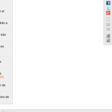
n el
Irán a
 Irán
 en
s
s
26)
r de
echo de