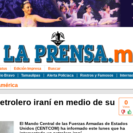
atus
Edición Impresa
Buscar
io Bravo
Tamaulipas
Alerta Policiaca
Rostros y Famosos
Interna
américa
etrolero iraní en medio de su
0
Votos
El Mando Central de las Fuerzas Armadas de Estados
Unidos (CENTCOM) ha informado este lunes que ha