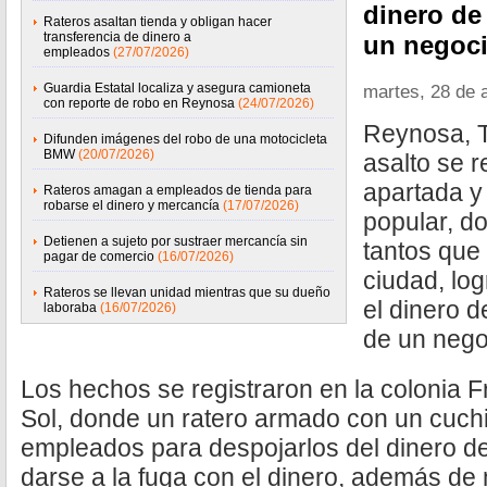
dinero de 
Rateros asaltan tienda y obligan hacer
transferencia de dinero a
un negoc
empleados
(27/07/2026)
Guardia Estatal localiza y asegura camioneta
martes, 28 de a
con reporte de robo en Reynosa
(24/07/2026)
Reynosa, T
Difunden imágenes del robo de una motocicleta
BMW
(20/07/2026)
asalto se r
apartada y 
Rateros amagan a empleados de tienda para
robarse el dinero y mercancía
(17/07/2026)
popular, d
Detienen a sujeto por sustraer mercancía sin
tantos que
pagar de comercio
(16/07/2026)
ciudad, log
Rateros se llevan unidad mientras que su dueño
el dinero d
laboraba
(16/07/2026)
de un nego
Los hechos se registraron en la colonia 
Sol, donde un ratero armado con un cuchi
empleados para despojarlos del dinero de 
darse a la fuga con el dinero, además de