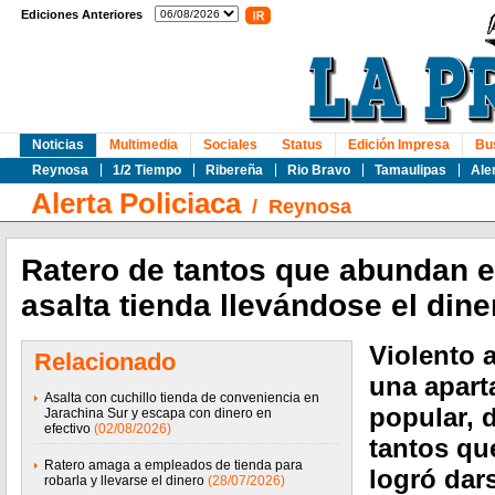
Ediciones Anteriores
Noticias
Multimedia
Sociales
Status
Edición Impresa
Bu
Reynosa
1/2 Tiempo
Ribereña
Rio Bravo
Tamaulipas
Ale
Alerta Policiaca
/
Reynosa
Ratero de tantos que abundan e
asalta tienda llevándose el dine
Violento a
Relacionado
una aparta
Asalta con cuchillo tienda de conveniencia en
popular, 
Jarachina Sur y escapa con dinero en
efectivo
(02/08/2026)
tantos qu
Ratero amaga a empleados de tienda para
logró dars
robarla y llevarse el dinero
(28/07/2026)