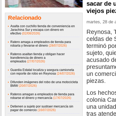
sacar de 
viejos pie
Relacionado
martes, 28 de a
Asalta con cuchillo tienda de conveniencia en
Jarachina Sur y escapa con dinero en
Reynosa, T
efectivo
(02/08/2026)
celdas de 
Ratero amaga a empleados de tienda para
terminó po
robarla y llevarse el dinero
(28/07/2026)
sujeto, qui
Rateros asaltan tienda y obligan hacer
transferencia de dinero a
acusado de 
empleados
(27/07/2026)
presuntame
Guardia Estatal localiza y asegura camioneta
un comerci
con reporte de robo en Reynosa
(24/07/2026)
piezas.
Difunden imágenes del robo de una motocicleta
BMW
(20/07/2026)
Los hechos
Rateros amagan a empleados de tienda para
robarse el dinero y mercancía
(17/07/2026)
colonia Ca
una unidad 
Detienen a sujeto por sustraer mercancía sin
pagar de comercio
(16/07/2026)
tras atend