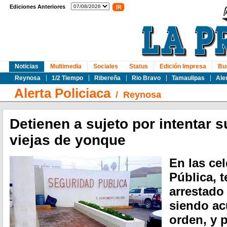
Ediciones Anteriores
Noticias
Multimedia
Sociales
Status
Edición Impresa
Bu
Reynosa
1/2 Tiempo
Ribereña
Rio Bravo
Tamaulipas
Ale
Alerta Policiaca
/
Reynosa
Detienen a sujeto por intentar s
viejas de yonque
En las ce
Pública, 
arrestado
siendo ac
orden, y 