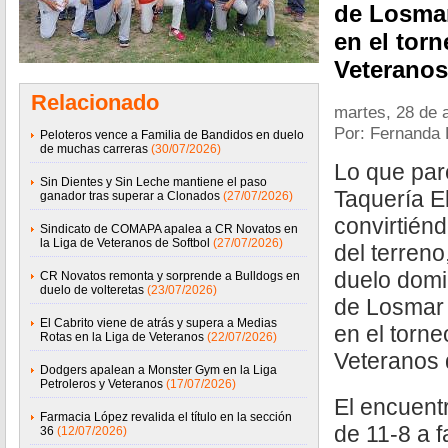
de Losmar
en el torn
Veteranos
Relacionado
martes, 28 de a
Por: Fernanda
Peloteros vence a Familia de Bandidos en duelo
de muchas carreras
(30/07/2026)
Lo que par
Sin Dientes y Sin Leche mantiene el paso
Taquería E
ganador tras superar a Clonados
(27/07/2026)
convirtiénd
Sindicato de COMAPA apalea a CR Novatos en
la Liga de Veteranos de Softbol
(27/07/2026)
del terreno
duelo domi
CR Novatos remonta y sorprende a Bulldogs en
duelo de volteretas
(23/07/2026)
de Losmar c
El Cabrito viene de atrás y supera a Medias
en el torne
Rotas en la Liga de Veteranos
(22/07/2026)
Veteranos 
Dodgers apalean a Monster Gym en la Liga
Petroleros y Veteranos
(17/07/2026)
El encuentr
Farmacia López revalida el título en la sección
de 11-8 a 
36
(12/07/2026)