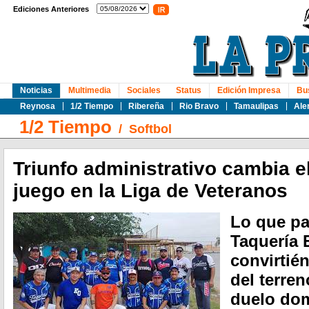
Ediciones Anteriores
Noticias
Multimedia
Sociales
Status
Edición Impresa
Bu
Reynosa
1/2 Tiempo
Ribereña
Rio Bravo
Tamaulipas
Ale
1/2 Tiempo
/
Softbol
Triunfo administrativo cambia e
juego en la Liga de Veteranos
Lo que pa
Taquería 
convirtién
del terren
duelo dom