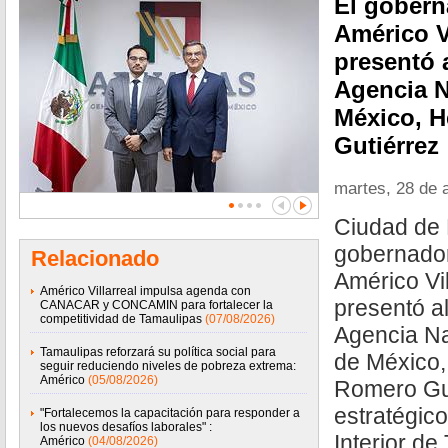
El gobern
Américo V
presentó a
Agencia N
México, 
Gutiérrez
martes, 28 de a
Ciudad de 
gobernador
Relacionado
Américo Vil
Américo Villarreal impulsa agenda con
presentó al
CANACAR y CONCAMIN para fortalecer la
competitividad de Tamaulipas
(07/08/2026)
Agencia N
Tamaulipas reforzará su política social para
de México,
seguir reduciendo niveles de pobreza extrema:
Américo
(05/08/2026)
Romero Gut
estratégic
"Fortalecemos la capacitación para responder a
los nuevos desafíos laborales" :
Interior de
Américo
(04/08/2026)