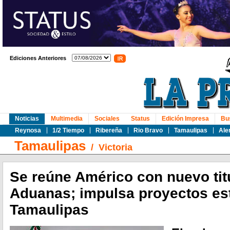
Ediciones Anteriores
Noticias
Multimedia
Sociales
Status
Edición Impresa
Bu
Reynosa
1/2 Tiempo
Ribereña
Rio Bravo
Tamaulipas
Ale
Tamaulipas
/
Victoria
Se reúne Américo con nuevo tit
Aduanas; impulsa proyectos es
Tamaulipas