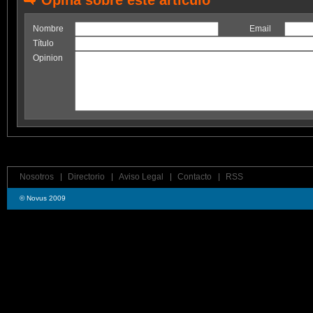
Opina sobre este artículo
Nombre
Email
Título
Opinion
Nosotros
Directorio
Aviso Legal
Contacto
RSS
© Novus 2009