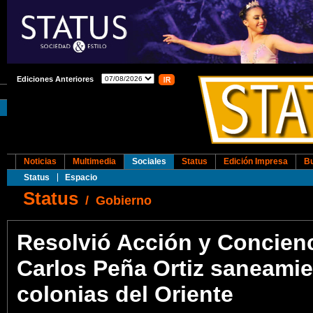
Ediciones Anteriores
Noticias
Multimedia
Sociales
Status
Edición Impresa
B
Status
Espacio
Status
/
Gobierno
Resolvió Acción y Concienc
Carlos Peña Ortiz saneami
colonias del Oriente