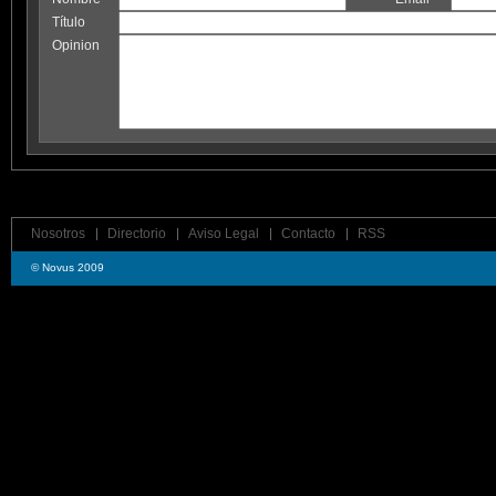
Título
Opinion
Nosotros
Directorio
Aviso Legal
Contacto
RSS
© Novus 2009