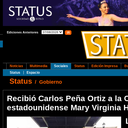
Ediciones Anteriores
Noticias
Multimedia
Sociales
Status
Edición Impresa
B
Status
Espacio
Status
/
Gobierno
Recibió Carlos Peña Ortiz a la 
estadounidense Mary Virginia 