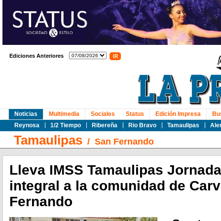
Ediciones Anteriores
Noticias
Multimedia
Sociales
Status
Edición Impresa
Bu
Reynosa
1/2 Tiempo
Ribereña
Rio Bravo
Tamaulipas
Ale
Tamaulipas
/
San Fernando
Lleva IMSS Tamaulipas Jornada
integral a la comunidad de Carv
Fernando