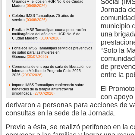
Social (IM
Órganos y Tejidos en HGR No. 6 de Ciudad
Madero
(05/08/2026)
Jornada de 
Celebra IMSS Tamaulipas 75 años de
comunidad 
servicio
(03/08/2026)
municipio 
Realiza IMSS Tamaulipas cuarta procuración
una brigada
multiorgánica del año en el HGR No. 6 de
Ciudad Madero
(31/07/2026)
prestacion
Fortalece IMSS Tamaulipas servicios preventivos
“Soto la Ma
de salud para las mujeres en
Güémez
(30/07/2026)
comunidad 
de prevenc
Ceremonia de entrega de carta de liberación del
Internado Médico de Pregrado Ciclo 2025-
entre la po
2026
(29/07/2026)
Imparte IMSS Tamaulipas conferencia sobre
El Promoto
beneficios de la terapia antirretroviral
simplificada
(27/07/2026)
con apoyo d
derivaron a personas para acciones de va
consultas en la sede de la Jornada.
Previo a ésta, se realizó perifoneo en la