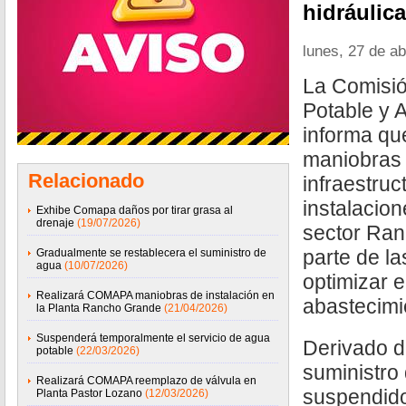
hidráulica
lunes, 27 de ab
La Comisió
Potable y 
informa qu
maniobras 
Relacionado
infraestruc
instalacion
Exhibe Comapa daños por tirar grasa al
drenaje
(19/07/2026)
sector Ra
parte de l
Gradualmente se restablecera el suministro de
agua
(10/07/2026)
optimizar e
Realizará COMAPA maniobras de instalación en
abastecimi
la Planta Rancho Grande
(21/04/2026)
Suspenderá temporalmente el servicio de agua
Derivado de
potable
(22/03/2026)
suministro
Realizará COMAPA reemplazo de válvula en
suspendido
Planta Pastor Lozano
(12/03/2026)