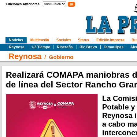
Ediciones Anteriores
Noticias
Multimedia
Sociales
Status
Edición Impresa
Bu
Reynosa
1/2 Tiempo
Ribereña
Rio Bravo
Tamaulipas
Ale
Reynosa
/
Gobierno
Realizará COMAPA maniobras d
de línea del Sector Rancho Gra
La Comisi
Potable y 
Reynosa i
a cabo ma
intercone