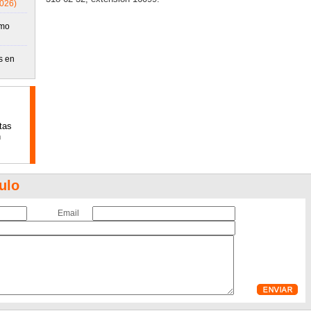
2026)
emo
s en
tas
n
ulo
Email