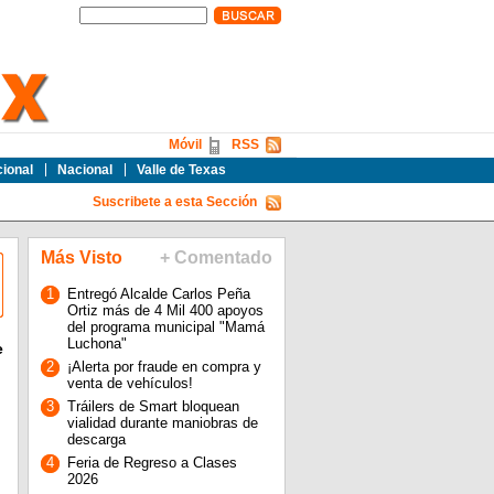
Móvil
RSS
cional
Nacional
Valle de Texas
Suscribete a esta Sección
Más Visto
+ Comentado
1
Entregó Alcalde Carlos Peña
Ortiz más de 4 Mil 400 apoyos
del programa municipal "Mamá
Luchona"
e
2
¡Alerta por fraude en compra y
venta de vehículos!
3
Tráilers de Smart bloquean
vialidad durante maniobras de
descarga
4
Feria de Regreso a Clases
2026