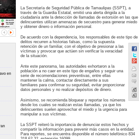
La Secretaría de Seguridad Pública de Tamaulipas (SSPT), a
través de la Guardia Estatal, emitió una alerta dirigida a la
ciudadanía ante la detección de llamadas de extorsión en las que
delincuentes utilizan amenazas de secuestro para generar miedo
y obtener dinero o información personal.
De acuerdo con la dependencia, los responsables de este tipo de
delitos recurren a historias falsas, como la supuesta
retención de un familiar, con el objetivo de presionar a las
víctimas y provocar que actúen sin verificar la veracidad
de la situación.
Ante este panorama, las autoridades exhortaron a la
población a no caer en este tipo de engaños y seguir una
ravo en
serie de recomendaciones preventivas, entre ellas
mantener la calma, contactar directamente a sus
familiares para confirmar su seguridad, evitar proporcionar
datos personales y no realizar depósitos de dinero.
Asimismo, se recomienda bloquear y reportar los números
desde los cuales se realizan estas llamadas, ya que los
delincuentes suelen aprovechar el miedo y la urgencia para
manipular a sus víctimas.
La SSPT reiteró la importancia de denunciar estos hechos y
ran
compartir la información para prevenir más casos en la entidad.
Para reportes, se encuentra disponible el número telefónico 834
318 62 32, extensión 16099.