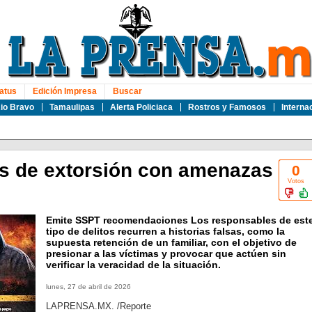
atus
Edición Impresa
Buscar
io Bravo
Tamaulipas
Alerta Policiaca
Rostros y Famosos
Interna
as de extorsión con amenazas
0
Votos
Emite SSPT recomendaciones Los responsables de est
tipo de delitos recurren a historias falsas, como la
supuesta retención de un familiar, con el objetivo de
presionar a las víctimas y provocar que actúen sin
verificar la veracidad de la situación.
lunes, 27 de abril de 2026
LAPRENSA.MX. /Reporte