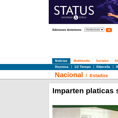
Ediciones Anteriores
Noticias
Multimedia
Sociales
St
Reynosa
1/2 Tiempo
Ribereña
R
Nacional
/
Estados
Imparten platicas