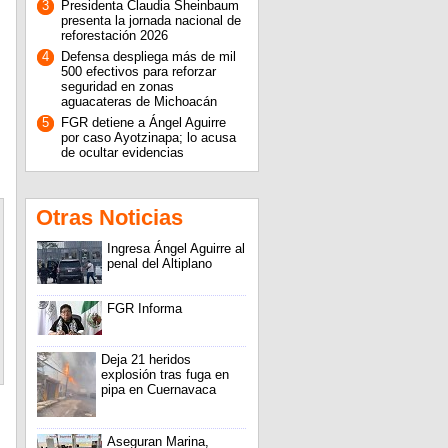
3
Presidenta Claudia Sheinbaum
presenta la jornada nacional de
reforestación 2026
4
Defensa despliega más de mil
500 efectivos para reforzar
seguridad en zonas
aguacateras de Michoacán
5
FGR detiene a Ángel Aguirre
por caso Ayotzinapa; lo acusa
de ocultar evidencias
Otras Noticias
Ingresa Ángel Aguirre al
penal del Altiplano
FGR Informa
Deja 21 heridos
explosión tras fuga en
pipa en Cuernavaca
Aseguran Marina,