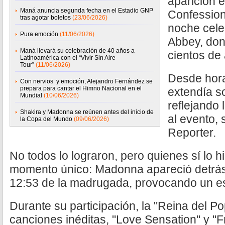
aparición 
Maná anuncia segunda fecha en el Estadio GNP
Confession
tras agotar boletos
(23/06/2026)
noche cele
Pura emoción
(11/06/2026)
Abbey, don
Maná llevará su celebración de 40 años a
cientos de 
Latinoamérica con el “Vivir Sin Aire
Tour”
(11/06/2026)
Desde horas
Con nervios y emoción, Alejandro Fernández se
prepara para cantar el Himno Nacional en el
extendía s
Mundial
(10/06/2026)
reflejando 
Shakira y Madonna se reúnen antes del inicio de
al evento,
la Copa del Mundo
(09/06/2026)
Reporter.
No todos lo lograron, pero quienes sí lo 
momento único: Madonna apareció detrás 
12:53 de la madrugada, provocando un es
Durante su participación, la "Reina del P
canciones inéditas, "Love Sensation" y "F