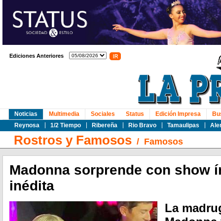
Ediciones Anteriores
Noticias
Multimedia
Sociales
Status
Edición Impresa
Bu
Reynosa
1/2 Tiempo
Ribereña
Rio Bravo
Tamaulipas
Ale
Rostros y Famosos
/
Famosos
Madonna sorprende con show í
inédita
La madrug