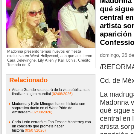
Madonna v
qué sigue
central en
artista s
aparición
Confessio
Madonna presentó temas nuevos en fiesta
domingo, 26 de
exclusiva en West Hollywood, a la que asistieron
Cara Delevingne, Lily Allen y Kali Uchis. Crédito:
Tomada de X.
/REFORM
Relacionado
Cd. de Méx
Ariana Grande se alejará de la vida pública tras
La madrug
finalizar su gira mundial
(02/08/2026)
Madonna vo
Madonna y Kylie Minogue hacen historia con
sorpresivo dueto en el WorldPride de
qué sigue 
Ámsterdam
(02/08/2026)
central en 
Carín León cerrará el Fan Fest de Monterrey con
artista sor
un concierto que promete hacer
historia
(03/07/2026)