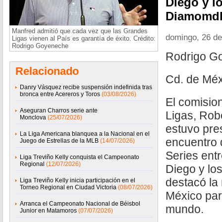
Diego y l
Diamomd
Manfred admitió que cada vez que las Grandes
domingo, 26 de
Ligas vienen al País es garantía de éxito. Crédito:
Rodrigo Goyeneche
Rodrigo G
Relacionado
Cd. de Méx
Danry Vásquez recibe suspensión indefinida tras
bronca entre Acereros y Toros
(03/08/2026)
El comisio
Aseguran Charros serie ante
Ligas, Robe
Monclova
(25/07/2026)
estuvo pre
La Liga Americana blanquea a la Nacional en el
encuentro 
Juego de Estrellas de la MLB
(14/07/2026)
Series ent
Liga Treviño Kelly conquista el Campeonato
Regional
(12/07/2026)
Diego y lo
destacó la 
Liga Treviño Kelly inicia participación en el
Torneo Regional en Ciudad Victoria
(08/07/2026)
México par
Arranca el Campeonato Nacional de Béisbol
mundo.
Junior en Matamoros
(07/07/2026)