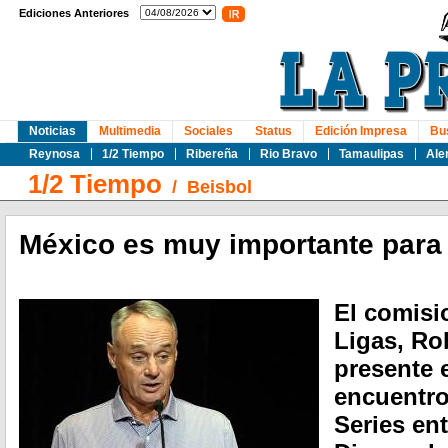
Ediciones Anteriores
Noticias
Multimedia
Sociales
Status
Edición Impresa
Bu
Reynosa
1/2 Tiempo
Ribereña
Rio Bravo
Tamaulipas
Ale
1/2 Tiempo
/
Beisbol
México es muy importante para
El comisi
Ligas, Ro
presente 
encuentro
Series en