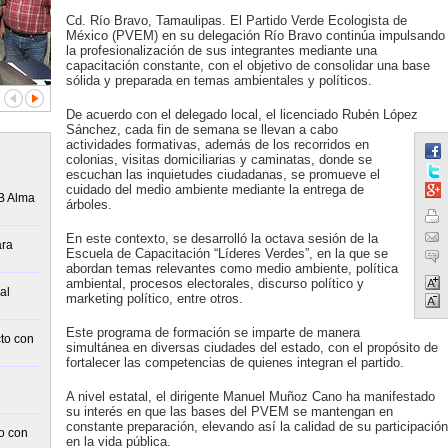
Cd. Río Bravo, Tamaulipas. El Partido Verde Ecologista de
México (PVEM) en su delegación Río Bravo continúa impulsando
la profesionalización de sus integrantes mediante una
capacitación constante, con el objetivo de consolidar una base
sólida y preparada en temas ambientales y políticos.
De acuerdo con el delegado local, el licenciado Rubén López
Sánchez, cada fin de semana se llevan a cabo
actividades formativas, además de los recorridos en
colonias, visitas domiciliarias y caminatas, donde se
escuchan las inquietudes ciudadanas, se promueve el
cuidado del medio ambiente mediante la entrega de
B Alma
árboles.
En este contexto, se desarrolló la octava sesión de la
ara
Escuela de Capacitación “Líderes Verdes”, en la que se
abordan temas relevantes como medio ambiente, política
ambiental, procesos electorales, discurso político y
al
marketing político, entre otros.
Este programa de formación se imparte de manera
to con
simultánea en diversas ciudades del estado, con el propósito de
fortalecer las competencias de quienes integran el partido.
A nivel estatal, el dirigente Manuel Muñoz Cano ha manifestado
su interés en que las bases del PVEM se mantengan en
constante preparación, elevando así la calidad de su participación
o con
en la vida pública.