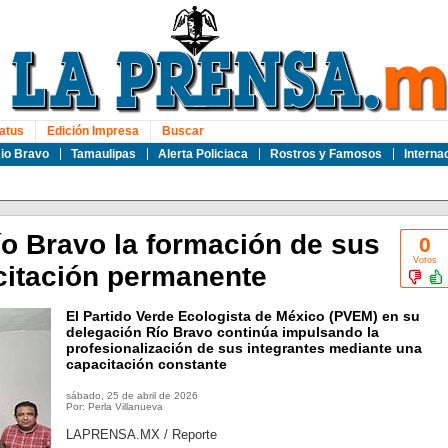
atus
Edición Impresa
Buscar
io Bravo
Tamaulipas
Alerta Policiaca
Rostros y Famosos
Interna
o Bravo la formación de sus
0
Votos
citación permanente
El Partido Verde Ecologista de México (PVEM) en su
delegación Río Bravo continúa impulsando la
profesionalización de sus integrantes mediante una
capacitación constante
sábado, 25 de abril de 2026
Por: Perla Villanueva
LAPRENSA.MX / Reporte