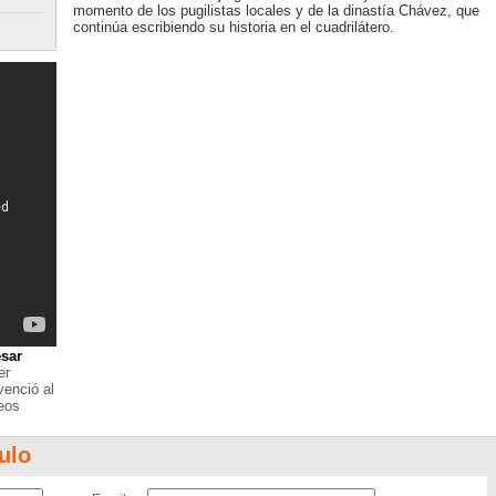
momento de los pugilistas locales y de la dinastía Chávez, que
continúa escribiendo su historia en el cuadrilátero.
́sar
er
venció al
eos
ulo