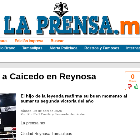
atus
Edición Impresa
Buscar
io Bravo
Tamaulipas
Alerta Policiaca
Rostros y Famosos
Interna
 a Caicedo en Reynosa
0
Votos
El hijo de la leyenda reafirma su buen momento al
sumar tu segunda victoria del año
sábado, 25 de abril de 2026
Por: Por Raúl Castillo y Fernanda Hernández
La prensa.mx
Ciudad Reynosa Tamaulipas