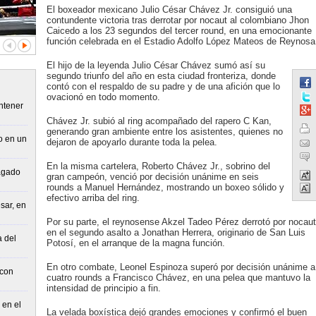
El boxeador mexicano Julio César Chávez Jr. consiguió una
contundente victoria tras derrotar por nocaut al colombiano Jhon
Caicedo a los 23 segundos del tercer round, en una emocionante
función celebrada en el Estadio Adolfo López Mateos de Reynosa
El hijo de la leyenda Julio César Chávez sumó así su
segundo triunfo del año en esta ciudad fronteriza, donde
contó con el respaldo de su padre y de una afición que lo
ovacionó en todo momento.
ntener
Chávez Jr. subió al ring acompañado del rapero C Kan,
generando gran ambiente entre los asistentes, quienes no
o en un
dejaron de apoyarlo durante toda la pelea.
En la misma cartelera, Roberto Chávez Jr., sobrino del
agado
gran campeón, venció por decisión unánime en seis
rounds a Manuel Hernández, mostrando un boxeo sólido y
efectivo arriba del ring.
sar, en
Por su parte, el reynosense Akzel Tadeo Pérez derrotó por nocaut
en el segundo asalto a Jonathan Herrera, originario de San Luis
a del
Potosí, en el arranque de la magna función.
En otro combate, Leonel Espinoza superó por decisión unánime a
 con
cuatro rounds a Francisco Chávez, en una pelea que mantuvo la
intensidad de principio a fin.
 en el
La velada boxística dejó grandes emociones y confirmó el buen