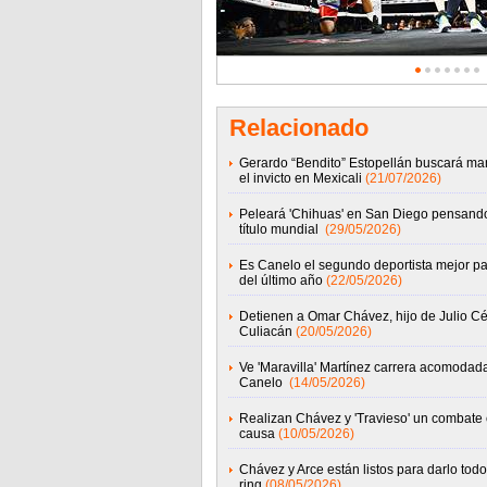
Relacionado
Gerardo “Bendito” Estopellán buscará ma
el invicto en Mexicali
(21/07/2026)
Peleará 'Chihuas' en San Diego pensand
título mundial
(29/05/2026)
Es Canelo el segundo deportista mejor p
del último año
(22/05/2026)
Detienen a Omar Chávez, hijo de Julio Cé
Culiacán
(20/05/2026)
Ve 'Maravilla' Martínez carrera acomodad
Canelo
(14/05/2026)
Realizan Chávez y 'Travieso' un combate
causa
(10/05/2026)
Chávez y Arce están listos para darlo todo
ring
(08/05/2026)