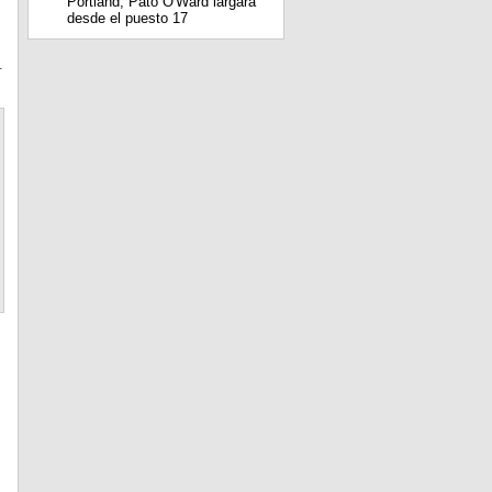
Portland; Pato O'Ward largará
desde el puesto 17
.