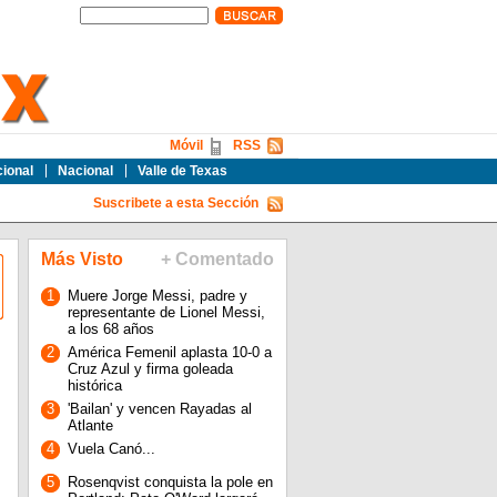
Móvil
RSS
cional
Nacional
Valle de Texas
Suscribete a esta Sección
Más Visto
+ Comentado
1
Muere Jorge Messi, padre y
representante de Lionel Messi,
a los 68 años
2
América Femenil aplasta 10-0 a
Cruz Azul y firma goleada
histórica
3
'Bailan' y vencen Rayadas al
Atlante
4
Vuela Canó...
5
Rosenqvist conquista la pole en