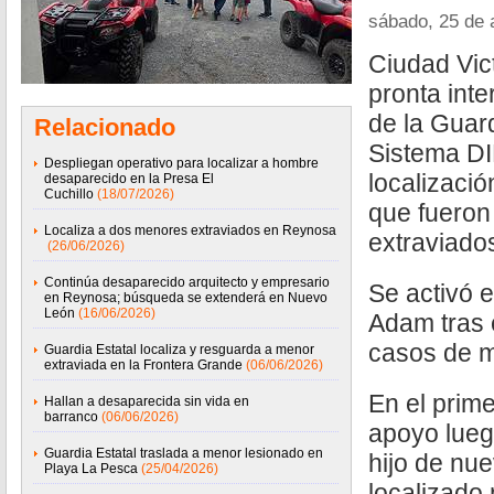
sábado, 25 de 
Ciudad Vic
pronta inte
de la Guard
Relacionado
Sistema DIF
Despliegan operativo para localizar a hombre
localizaci
desaparecido en la Presa El
Cuchillo
(18/07/2026)
que fueron
Localiza a dos menores extraviados en Reynosa
extraviados
(26/06/2026)
Continúa desaparecido arquitecto y empresario
Se activó 
en Reynosa; búsqueda se extenderá en Nuevo
León
(16/06/2026)
Adam tras e
casos de 
Guardia Estatal localiza y resguarda a menor
extraviada en la Frontera Grande
(06/06/2026)
En el prime
Hallan a desaparecida sin vida en
barranco
(06/06/2026)
apoyo lueg
Guardia Estatal traslada a menor lesionado en
hijo de nu
Playa La Pesca
(25/04/2026)
localizado