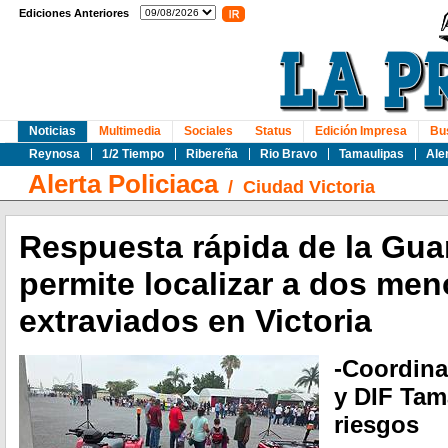
Ediciones Anteriores
Noticias
Multimedia
Sociales
Status
Edición Impresa
Bu
Reynosa
1/2 Tiempo
Ribereña
Rio Bravo
Tamaulipas
Ale
Alerta Policiaca
/
Ciudad Victoria
Respuesta rápida de la Guar
permite localizar a dos men
extraviados en Victoria
-Coordina
y DIF Tam
riesgos