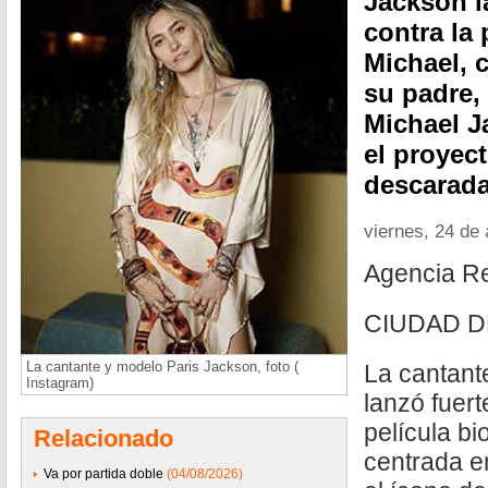
Jackson la
contra la 
Michael, c
su padre,
Michael J
el proyec
descarad
viernes, 24 de 
Agencia R
CIUDAD D
La cantante y modelo Paris Jackson, foto (
La cantant
Instagram)
lanzó fuert
película bi
Relacionado
centrada en
Va por partida doble
(04/08/2026)