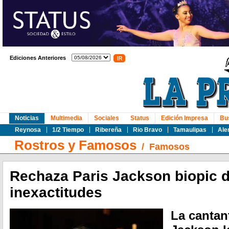
Ediciones Anteriores
Noticias
Multimedia
Sociales
Status
Edición Impresa
Bu
Reynosa
1/2 Tiempo
Ribereña
Rio Bravo
Tamaulipas
Ale
Rostros y Famosos
/
Famosos
Rechaza Paris Jackson biopic d
inexactitudes
La cantan