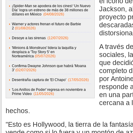
el ícono d
¡Spider-Man se apodera de los cines! ‘Un Nuevo
Jackson, a
Día’ logra un estreno de más de 38 millones de
dólares en México
(04/08/2026)
proyecto p
descaradas
Warner y actores frenan el futuro de Barbie
2
(01/08/2026)
distorsiona
Desoye a las sirenas
(12/07/2026)
A través d
'Minions & Monstruos' lidera la taquilla y
desplaza a 'Toy Story 5' en
sociales, l
Norteamérica
(05/07/2026)
que decidi
Confirma Dwayne Johnson que habrá 'Moana
completo de
3'
(02/07/2026)
por Antoin
Desentraña captura de 'El Chapo'
(17/05/2026)
responde a
'Los Anillos de Poder' regresa en noviembre a
en una par
Prime Video
(11/05/2026)
cercana a l
hechos.
"Esto es Hollywood, la tierra de la fantasí
vende como si lo fuera y un montón de azú