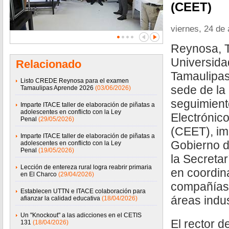
(CEET)
viernes, 24 de 
Reynosa, T
Universida
Relacionado
Tamaulipas
Listo CREDE Reynosa para el examen
sede de la
Tamaulipas Aprende 2026
(03/06/2026)
seguimiento
Imparte ITACE taller de elaboración de piñatas a
adolescentes en conflicto con la Ley
Electrónic
Penal
(29/05/2026)
(CEET), im
Imparte ITACE taller de elaboración de piñatas a
Gobierno d
adolescentes en conflicto con la Ley
Penal
(19/05/2026)
la Secreta
Lección de entereza rural logra reabrir primaria
en coordin
en El Charco
(29/04/2026)
compañías 
Establecen UTTN e ITACE colaboración para
áreas indus
afianzar la calidad educativa
(18/04/2026)
Un "Knockout" a las adicciones en el CETIS
El rector d
131
(18/04/2026)