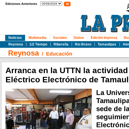
Ediciones Anteriores
Noticias
Multimedia
Sociales
Status
Edición Impresa
Bu
Reynosa
1/2 Tiempo
Ribereña
Rio Bravo
Tamaulipas
Ale
Reynosa
/
Educación
Arranca en la UTTN la actividad
Eléctrico Electrónico de Tamau
La Univer
Tamaulipa
sede de l
seguimien
Electróni