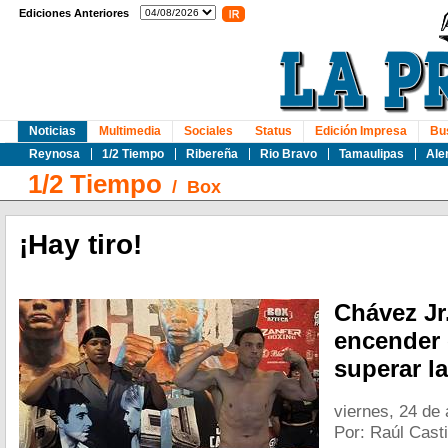
Ediciones Anteriores
Noticias
Multimedia
Sociales
Status
Edición Impresa
Bu
Reynosa
1/2 Tiempo
Ribereña
Rio Bravo
Tamaulipas
Ale
1/2 Tiempo
/
Box
¡Hay tiro!
Chávez Jr.
encender 
superar l
viernes, 24 de 
Por: Raúl Casti