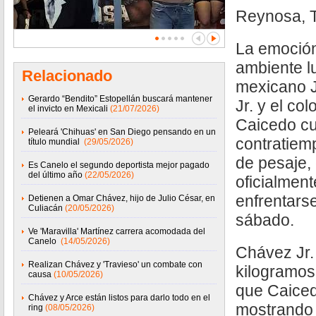
Reynosa, 
La emoción
ambiente l
Relacionado
mexicano 
Gerardo “Bendito” Estopellán buscará mantener
Jr. y el c
el invicto en Mexicali
(21/07/2026)
Caicedo cu
Peleará 'Chihuas' en San Diego pensando en un
contratiem
título mundial
(29/05/2026)
de pesaje
Es Canelo el segundo deportista mejor pagado
del último año
(22/05/2026)
oficialment
enfrentars
Detienen a Omar Chávez, hijo de Julio César, en
Culiacán
(20/05/2026)
sábado.
Ve 'Maravilla' Martínez carrera acomodada del
Canelo
(14/05/2026)
Chávez Jr.
Realizan Chávez y 'Travieso' un combate con
kilogramos 
causa
(10/05/2026)
que Caiced
Chávez y Arce están listos para darlo todo en el
mostrando
ring
(08/05/2026)