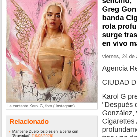
sencillo, 
Greg Gonz
banda Cig
rola prof
surge tra
en vivo m
viernes, 24 de 
Agencia R
CIUDAD D
Karol G pr
"Después d
La cantante Karol G, foto ( Instagram)
González, 
Cigarettes 
Relacionado
profundame
Mantiene Duelo los pies en la tierra con
'Gravedad'
(19/05/2026)