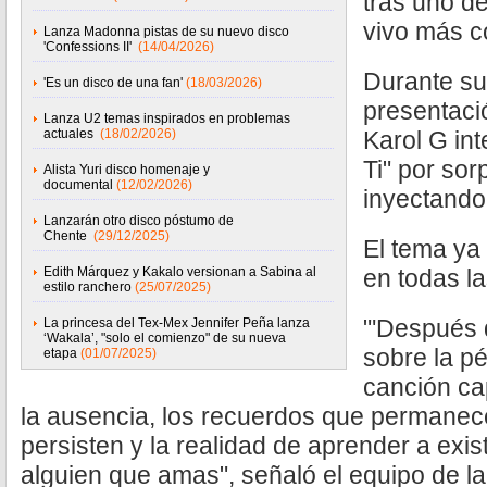
tras uno d
vivo más c
Lanza Madonna pistas de su nuevo disco
'Confessions II'
(14/04/2026)
Durante su
'Es un disco de una fan'
(18/03/2026)
presentaci
Lanza U2 temas inspirados en problemas
actuales
(18/02/2026)
Karol G in
Ti" por so
Alista Yuri disco homenaje y
documental
(12/02/2026)
inyectando 
Lanzarán otro disco póstumo de
Chente
(29/12/2025)
El tema ya
Edith Márquez y Kakalo versionan a Sabina al
en todas la
estilo ranchero
(25/07/2025)
"'Después d
La princesa del Tex-Mex Jennifer Peña lanza
‘Wakala’, "solo el comienzo" de su nueva
sobre la pé
etapa
(01/07/2025)
canción ca
la ausencia, los recuerdos que permanec
persisten y la realidad de aprender a exi
alguien que amas", señaló el equipo de l