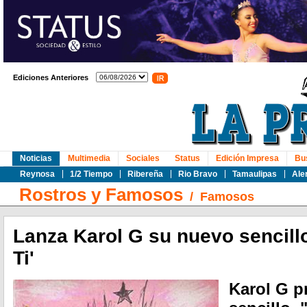
Ediciones Anteriores
Noticias
Multimedia
Sociales
Status
Edición Impresa
Bu
Reynosa
1/2 Tiempo
Ribereña
Rio Bravo
Tamaulipas
Ale
Rostros y Famosos
/
Famosos
Lanza Karol G su nuevo sencill
Ti'
Karol G p