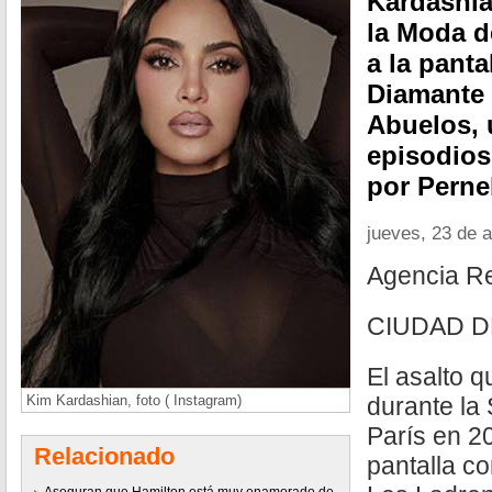
Kardashia
la Moda d
a la panta
Diamante
Abuelos, 
episodios
por Perne
jueves, 23 de a
Agencia R
CIUDAD D
El asalto 
Kim Kardashian, foto ( Instagram)
durante la
París en 20
Relacionado
pantalla c