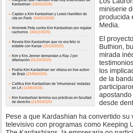
Los Ladron
Aseguran que Hamilton está muy enamorado de
Kardashian
(10/03/2026)
miniserie 
Captan a Kim Kardashian y Lewis Hamilton de
producida 
cita en París
(04/02/2026)
Media.
Arremete Peta contra Kim Kardashian por regalar
cachorros
(30/12/2025)
El proyecto
Revela Kim Kardashian que no era feliz ni
Buthion, b
estable con Kanye
(15/10/2025)
mirada inéd
Kim y Kris Jenner demandan a Ray J por
difamación
(01/10/2025)
testimonio
los implic
Podría Kim Kardashian ser villana en live-action
de Bratz
(25/06/2025)
de la band
Califica Kim Kardashian de 'inhumanas' redadas
participar
en LA
(11/06/2025)
apostando 
Kim Kardashian termina sus prácticas en facultad
desde dent
de derecho
(21/05/2025)
Pese a que Kardashian ha convertido su 
televisivo con programas como Keeping U
The Kardashians, la empresaria no partic