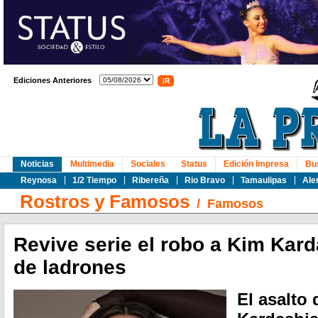
Ediciones Anteriores
Noticias
Multimedia
Sociales
Status
Edición Impresa
Bu
Reynosa
1/2 Tiempo
Ribereña
Rio Bravo
Tamaulipas
Ale
Rostros y Famosos
/
Famosos
Revive serie el robo a Kim Kar
de ladrones
El asalto