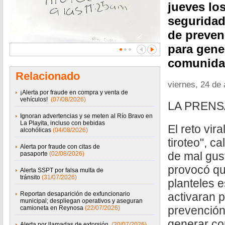
jueves los
seguridad
de preven
para gene
comunida
Relacionado
viernes, 24 de 
¡Alerta por fraude en compra y venta de
vehículos!
(07/08/2026)
LA PRENS
Ignoran advertencias y se meten al Río Bravo en
La Playita, incluso con bebidas
El reto vir
alcohólicas
(04/08/2026)
tiroteo", c
Alerta por fraude con citas de
de mal gus
pasaporte
(02/08/2026)
provocó qu
Alerta SSPT por falsa multa de
tránsito
(31/07/2026)
planteles 
Reportan desaparición de exfuncionario
activaran 
municipal; despliegan operativos y aseguran
prevención
camioneta en Reynosa
(22/07/2026)
generar co
Alerta por llamadas de extorsión
(20/07/2026)