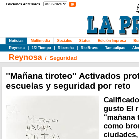
Ediciones Anteriores
Noticias
Multimedia
Sociales
Status
Edición Impresa
Bu
Reynosa
1/2 Tiempo
Ribereña
Rio Bravo
Tamaulipas
Ale
Reynosa
/
Seguridad
''Mañana tiroteo'' Activados pr
escuelas y seguridad por reto
Calificad
gusto El r
"mañana ti
como bro
ciudades,