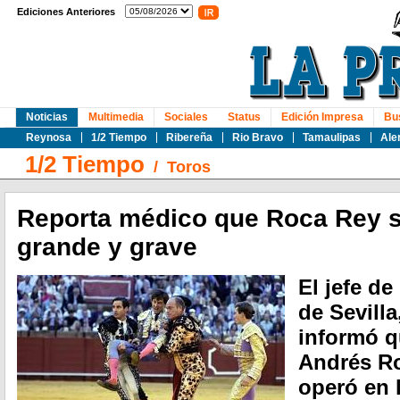
Ediciones Anteriores
Noticias
Multimedia
Sociales
Status
Edición Impresa
Bu
Reynosa
1/2 Tiempo
Ribereña
Rio Bravo
Tamaulipas
Ale
1/2 Tiempo
/
Toros
Reporta médico que Roca Rey s
grande y grave
El jefe de
de Sevilla
informó q
Andrés Ro
operó en 