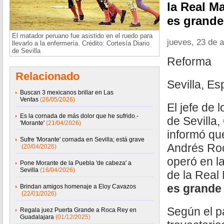
la Real Ma
es grande
El matador peruano fue asistido en el ruedo para
jueves, 23 de a
llevarlo a la enfermería. Crédito: Cortesía Diario
de Sevilla
Reforma
Relacionado
Sevilla, Es
Buscan 3 mexicanos brillar en Las
Ventas
(26/05/2026)
El jefe de 
Es la cornada de más dolor que he sufrido.-
de Sevilla,
'Morante'
(21/04/2026)
informó qu
Sufre 'Morante' cornada en Sevilla; está grave
Andrés Roc
(20/04/2026)
operó en l
Pone Morante de la Puebla 'de cabeza' a
Sevilla
(16/04/2026)
de la Real
es grande
Brindan amigos homenaje a Eloy Cavazos
(22/01/2026)
Según el p
Regala juez Puerta Grande a Roca Rey en
Guadalajara
(01/12/2025)