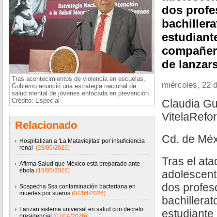
dos profe
bachiller
estudiant
compañero
de lanzars
Tras acontecimientos de violencia en escuelas,
miércoles, 22 d
Gobierno anunció una estrategia nacional de
salud mental de jóvenes enfocada en prevención.
Crédito: Especial
Claudia Gu
VitelaRefo
Relacionado
Cd. de Méx
Hospitalizan a 'La Mataviejitas' por insuficiencia
renal
(23/05/2026)
Tras el at
Afirma Salud que México está preparado ante
ébola
(19/05/2026)
adolescent
dos profes
Sospecha Ssa contaminación bacteriana en
muertes por sueros
(07/04/2026)
bachillera
Lanzan sistema universal en salud con decreto
estudiante
presidencial
(07/04/2026)