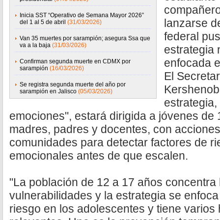
compañero
Inicia SST “Operativo de Semana Mayor 2026”
lanzarse de
del 1 al 5 de abril
(31/03/2026)
federal pu
Van 35 muertes por sarampión; asegura Ssa que
va a la baja
(31/03/2026)
estrategia
enfocada e
Confirman segunda muerte en CDMX por
sarampión
(16/03/2026)
El Secreta
Se registra segunda muerte del año por
Kershenobi
sarampión en Jalisco
(05/03/2026)
estrategia
emociones", estará dirigida a jóvenes de
madres, padres y docentes, con acciones
comunidades para detectar factores de r
emocionales antes de que escalen.
"La población de 12 a 17 años concentra
vulnerabilidades y la estrategia se enfoca
riesgo en los adolescentes y tiene vario