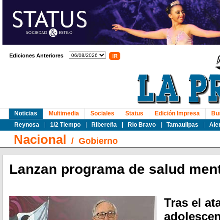
Ediciones Anteriores
Noticias
Multimedia
Sociales
Status
Edición Impresa
Bu
Reynosa
1/2 Tiempo
Ribereña
Rio Bravo
Tamaulipas
Ale
Nacional
/
Gobierno
Lanzan programa de salud ment
Tras el a
adolescen