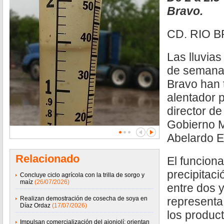
Bravo.
CD. RIO B
Las lluvias
de semana 
Bravo han 
alentador p
director de
Gobierno M
Abelardo E
Relacionado
El funciona
precipitac
Concluye ciclo agrícola con la trilla de sorgo y
maíz
(26/07/2026)
entre dos 
Realizan demostración de cosecha de soya en
representa
Díaz Ordaz
(17/07/2026)
los produc
Impulsan comercialización del ajonjolí; orientan