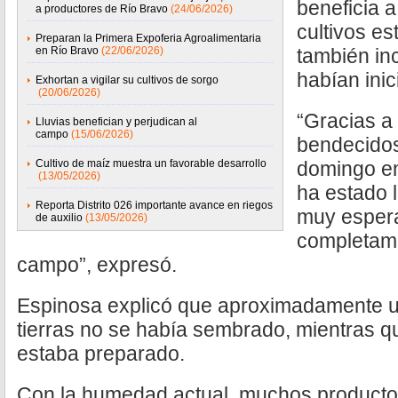
beneficia 
a productores de Río Bravo
(24/06/2026)
cultivos es
Preparan la Primera Expoferia Agroalimentaria
en Río Bravo
(22/06/2026)
también in
habían inic
Exhortan a vigilar su cultivos de sorgo
(20/06/2026)
“Gracias a
Lluvias benefician y perjudican al
campo
(15/06/2026)
bendecidos 
Cultivo de maíz muestra un favorable desarrollo
domingo en
(13/05/2026)
ha estado l
Reporta Distrito 026 importante avance en riegos
muy esper
de auxilio
(13/05/2026)
completame
campo”, expresó.
Espinosa explicó que aproximadamente un
tierras no se había sembrado, mientras qu
estaba preparado.
Con la humedad actual, muchos product