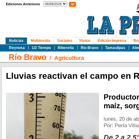
Ediciones Anteriores
Noticias
Multimedia
Sociales
Status
Edición Impresa
Bu
Reynosa
1/2 Tiempo
Ribereña
Rio Bravo
Tamaulipas
Ale
Río Bravo
/
Agricultura
Lluvias reactivan el campo en 
Productor
maíz, sorg
lunes, 20 de ab
Por: Perla Vill
De 2 a 2.5