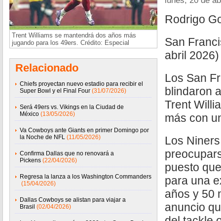
lunes, 20 de ab
Rodrigo G
Trent Williams se mantendrá dos años más
San Franci
jugando para los 49ers. Crédito: Especial
abril 2026)
Relacionado
Los San Fr
Chiefs proyectan nuevo estadio para recibir el
blindaron a
Super Bowl y el Final Four
(31/07/2026)
Trent Will
Será 49ers vs. Vikings en la Ciudad de
México
(13/05/2026)
más con un
Va Cowboys ante Giants en primer Domingo por
la Noche de NFL
(11/05/2026)
Los Niners
preocupars
Confirma Dallas que no renovará a
Pickens
(22/04/2026)
puesto que
Regresa la lanza a los Washington Commanders
para una e
(15/04/2026)
años y 50 
Dallas Cowboys se alistan para viajar a
anuncio qu
Brasil
(02/04/2026)
del tackle 