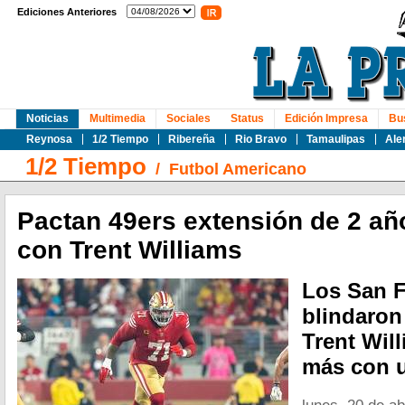
Ediciones Anteriores
Noticias
Multimedia
Sociales
Status
Edición Impresa
Bu
Reynosa
1/2 Tiempo
Ribereña
Rio Bravo
Tamaulipas
Ale
1/2 Tiempo
/
Futbol Americano
Pactan 49ers extensión de 2 añ
con Trent Williams
Los San F
blindaron
Trent Wil
más con u