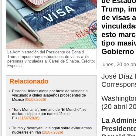
de Estado
Trump, im
de visas 
vinculadas
esto marc
tipo masi
Gobierno
La Administración del Presidente de Donald
Trump impuso hoy restricciones de visas a 75
personas vinculadas al Cártel de Sinaloa. Crédito:
lunes, 20 de ab
Especial
José Díaz 
Relacionado
Correspon
Estados Unidos alerta por brote de salmonela
vinculado a chiles jalapeños procedentes de
Washingto
México
(06/08/2026)
(20 abril 2
"Tony Montana", hermano de "El Mencho", se
declara culpable por narcotráfico en
EU
(31/07/2026)
La Adminis
President
Trump y Netanyahu dialogan sobre evitar armas
nucleares en Irán
(28/07/2026)