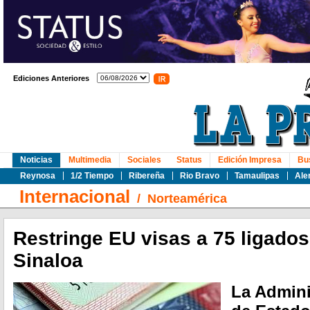
Ediciones Anteriores
Noticias
Multimedia
Sociales
Status
Edición Impresa
Bu
Reynosa
1/2 Tiempo
Ribereña
Rio Bravo
Tamaulipas
Ale
Internacional
/
Norteamérica
Restringe EU visas a 75 ligados 
Sinaloa
La Admini