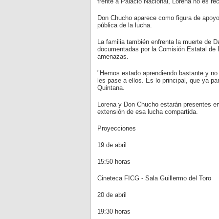
frente a Palacio Nacional, Lorena no es rec
Don Chucho aparece como figura de apoyo e
pública de la lucha.
La familia también enfrenta la muerte de Da
documentadas por la Comisión Estatal de
amenazas.
"Hemos estado aprendiendo bastante y no 
les pase a ellos. Es lo principal, que ya p
Quintana.
Lorena y Don Chucho estarán presentes en
extensión de esa lucha compartida.
Proyecciones
19 de abril
15:50 horas
Cineteca FICG - Sala Guillermo del Toro
20 de abril
19:30 horas