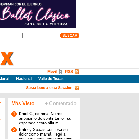
Móvil
RSS
cional
Nacional
Valle de Texas
Suscribete a esta Sección
Más Visto
+ Comentado
1
Karol G, estrena ‘No me
arrepiento de sentir tanto’, su
esperado sexto álbum
2
Britney Spears confiesa su
dolor como mamá: llegó a
sentirse como una madre que