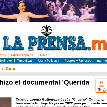
atus
Edición Impresa
Buscar
io Bravo
Tamaulipas
Alerta Policiaca
Rostros y Famosos
Interna
/
Cine
hizo el documental 'Querida
0
Votos
Cuando Lorena Gutiérrez y Jesús "Chucho" Quintana
buscaron a Rodrigo Reyes en 2022 para proponerle una