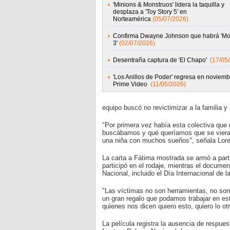
'Minions & Monstruos' lidera la taquilla y
desplaza a 'Toy Story 5' en
Norteamérica
(05/07/2026)
Confirma Dwayne Johnson que habrá 'M
3'
(02/07/2026)
Desentraña captura de 'El Chapo'
(17/05
'Los Anillos de Poder' regresa en noviemb
Prime Video
(11/05/2026)
equipo buscó no revictimizar a la familia 
"Por primera vez había esta colectiva que
buscábamos y qué queríamos que se viera
una niña con muchos sueños", señala Lore
La carta a Fátima mostrada se armó a parti
participó en el rodaje, mientras el docume
Nacional, incluido el Día Internacional de l
"Las víctimas no son herramientas, no son 
un gran regalo que podamos trabajar en es
quienes nos dicen quiero esto, quiero lo ot
La película registra la ausencia de respue