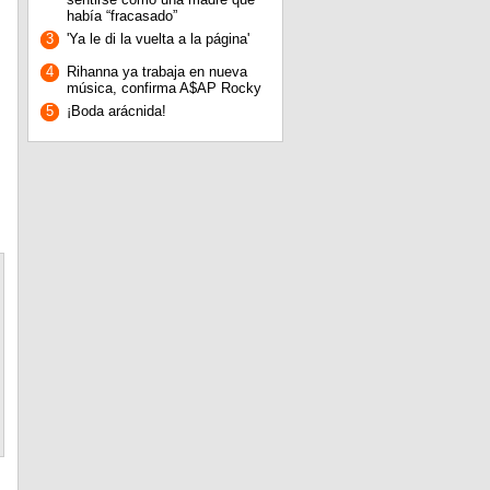
había “fracasado”
3
'Ya le di la vuelta a la página'
4
Rihanna ya trabaja en nueva
música, confirma A$AP Rocky
5
¡Boda arácnida!