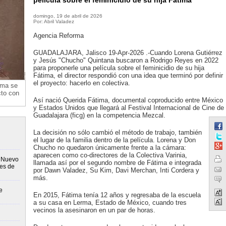
película sobre el feminicidio de su hija Fátima
domingo, 19 de abril de 2026
Por: Abril Valadez
Agencia Reforma
GUADALAJARA, Jalisco 19-Apr-2026 .-Cuando Lorena Gutiérrez
y Jesús "Chucho" Quintana buscaron a Rodrigo Reyes en 2022
para proponerle una película sobre el feminicidio de su hija
Fátima, el director respondió con una idea que terminó por definir
el proyecto: hacerlo en colectiva.
ima se
cto con
Así nació Querida Fátima, documental coproducido entre México
y Estados Unidos que llegará al Festival Internacional de Cine de
Guadalajara (ficg) en la competencia Mezcal.
La decisión no sólo cambió el método de trabajo, también
el lugar de la familia dentro de la película. Lorena y Don
Chucho no quedaron únicamente frente a la cámara:
aparecen como co-directores de la Colectiva Varinia,
n Nuevo
llamada así por el segundo nombre de Fátima e integrada
nes de
por Dawn Valadez, Su Kim, Davi Merchan, Inti Cordera y
más.
e
En 2015, Fátima tenía 12 años y regresaba de la escuela
a su casa en Lerma, Estado de México, cuando tres
vecinos la asesinaron en un par de horas.