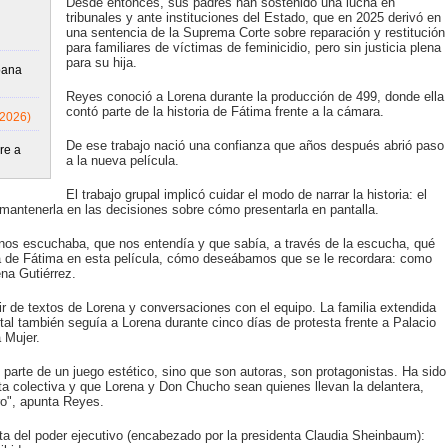
Desde entonces, sus padres han sostenido una lucha en
tribunales y ante instituciones del Estado, que en 2025 derivó en
una sentencia de la Suprema Corte sobre reparación y restitución
para familiares de víctimas de feminicidio, pero sin justicia plena
para su hija.
oana
Reyes conoció a Lorena durante la producción de 499, donde ella
contó parte de la historia de Fátima frente a la cámara.
/2026)
De ese trabajo nació una confianza que años después abrió paso
re a
a la nueva película.
El trabajo grupal implicó cuidar el modo de narrar la historia: el
y mantenerla en las decisiones sobre cómo presentarla en pantalla.
 nos escuchaba, que nos entendía y que sabía, a través de la escucha, qué
 de Fátima en esta película, cómo deseábamos que se le recordara: como
na Gutiérrez.
r de textos de Lorena y conversaciones con el equipo. La familia extendida
ntal también seguía a Lorena durante cinco días de protesta frente a Palacio
a Mujer.
parte de un juego estético, sino que son autoras, son protagonistas. Ha sido
ta colectiva y que Lorena y Don Chucho sean quienes llevan la delantera,
ro", apunta Reyes.
sta del poder ejecutivo (encabezado por la presidenta Claudia Sheinbaum):