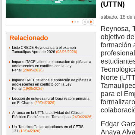
(UTTN)
sábado, 18 de 
Reynosa, T
objetivo de
Relacionado
formación 
Listo CREDE Reynosa para el examen
profesional
Tamaulipas Aprende 2026
(03/06/2026)
estudiantes
Imparte ITACE taller de elaboración de piñatas a
adolescentes en conflicto con la Ley
Tecnológic
Penal
(29/05/2026)
Norte (UTTN
Imparte ITACE taller de elaboración de piñatas a
Tamaulipec
adolescentes en conflicto con la Ley
Penal
(19/05/2026)
para el Em
Lección de entereza rural logra reabrir primaria
formalizar
en El Charco
(29/04/2026)
colaboració
Arranca en la UTTN la actividad del Clúster
Eléctrico Electrónico de Tamaulipas
(24/04/2026)
Edgar Gar
Un "Knockout" a las adicciones en el CETIS
Anaya Alvar
131
(18/04/2026)