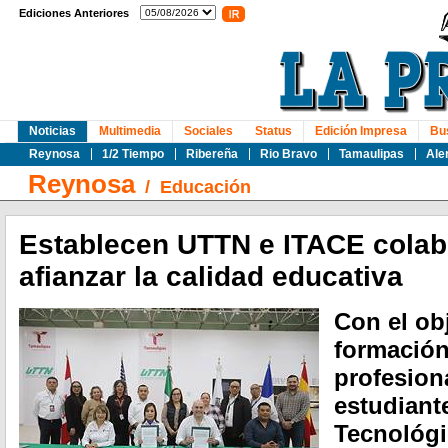
Ediciones Anteriores
Noticias
Multimedia
Sociales
Status
Edición Impresa
Bu
Reynosa
1/2 Tiempo
Ribereña
Rio Bravo
Tamaulipas
Ale
Reynosa
/
Educación
Establecen UTTN e ITACE colab
afianzar la calidad educativa
Con el obj
formación
profesiona
estudiant
Tecnológi