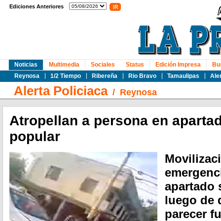
Ediciones Anteriores
Noticias
Multimedia
Sociales
Status
Edición Impresa
Bu
Reynosa
1/2 Tiempo
Ribereña
Rio Bravo
Tamaulipas
Ale
Alerta Policiaca
/
Reynosa
Atropellan a persona en aparta
popular
Movilizac
emergenci
apartado 
luego de 
parecer fu