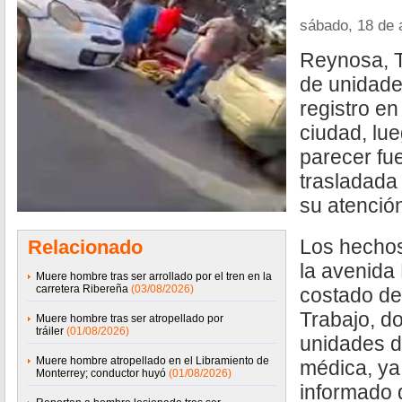
sábado, 18 de 
Reynosa, T
de unidade
registro en
ciudad, lu
parecer fue
trasladada
su atenció
Los hechos
Relacionado
la avenida
Muere hombre tras ser arrollado por el tren en la
carretera Ribereña
(03/08/2026)
costado de
Trabajo, d
Muere hombre tras ser atropellado por
tráiler
(01/08/2026)
unidades d
Muere hombre atropellado en el Libramiento de
médica, ya
Monterrey; conductor huyó
(01/08/2026)
informado 