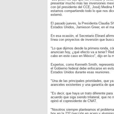
presentar mucho más las inversiones mexic
con (el presidente del CCE, José) Medina 
estamos compartiendo todo lo que nos dic
externó.
El pasado jueves, la Presidenta Claudia Sh
Estados Unidos, Jamieson Greer, en el ma
En esa ocasión, el Secretario Ebrard afirm
línea con proyectos de inversión que busca
"Lo que dijimos desde la primera ronda, c
anuncian hoy, ¿qué efecto va a tener? Redu
cabo en este caso en México", dijo en la 
Expertos, como Kenneth Smith, representan
el Gobierno federal debe enfocarse en evit
Estados Unidos durante esas reuniones.
"Una de las principales prioridades, que ya
aranceles existentes y una garantía de que
"Es decir, que haya un trato diferente par
acuerdo que siga siendo trilateral, que no
opinó el copresidente de CNAT.
"Nosotros siempre planteamos el problema q
hoy en la 232 (sección en acero y aluminio) 