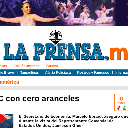
atus
Edición Impresa
Buscar
io Bravo
Tamaulipas
Alerta Policiaca
Rostros y Famosos
Interna
oamérica
EC con cero aranceles
0
Votos
El Secretario de Economía, Marcelo Ebrard, aseguró qu
durante la visita del Representante Comercial de
Estados Unidos, Jamieson Greer