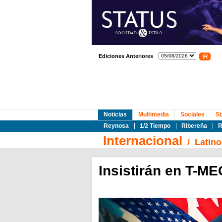
Ediciones Anteriores
Noticias
Multimedia
Sociales
St
Reynosa
1/2 Tiempo
Ribereña
R
Internacional
/
Latin
Insistirán en T-M