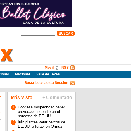
Móvil
RSS
cional
Nacional
Valle de Texas
Suscribete a esta Sección
Más Visto
+ Comentado
1
Confiesa sospechoso haber
provocado incendio en el
noroeste de EE.UU.
e
2
Irán plantea vetar barcos de
EE.UU. e Israel en Ormuz