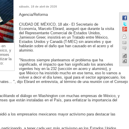
sábado, 18 de abril de 2026
Agencia/Reforma
CIUDAD DE MÉXICO, 18 abr.- El Secretario de
Economía, Marcelo Ebrard, aseguró que durante la visita
del Representante Comercial de Estados Unidos,
Jamieson Greer, insistirá en un Tratado entre México,
Estados Unidos y Canadá (T-MEC) sin aranceles y que
o en
hablarán sobre el daño que han causado en el acero y el
ico, y
aluminio.
denses
izar la
"Nosotros siempre planteamos el problema que ha
to:
significado, el impacto que han significado los aranceles
vigentes hoy en la 232 (sección en acero y aluminio), y
que México ha insistido mucho en ese tema, eso lo vamos a
volver a decir el día lunes, igual para el sector agropecuario, los
ates... ", dijo Ebrard en entrevista, al término de una reunión con el Consejo
acilitando el diálogo en Washington con muchas empresas de México, y
es que están instaladas en el País, para enfatizar la importancia del
idió a los empresarios mexicanos mayor activismo para destacar las
tán participando, a tener cada vez más activismo en los Estados Unidos,