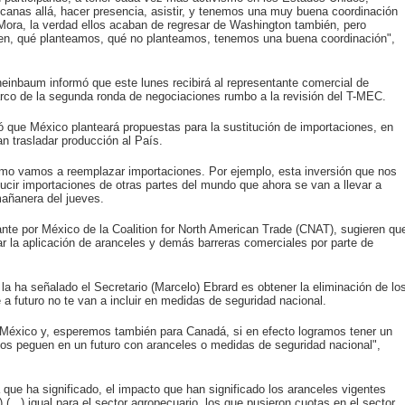
anas allá, hacer presencia, asistir, y tenemos una muy buena coordinación
Mora, la verdad ellos acaban de regresar de Washington también, pero
en, qué planteamos, qué no planteamos, tenemos una buena coordinación",
einbaum informó que este lunes recibirá al representante comercial de
rco de la segunda ronda de negociaciones rumbo a la revisión del T-MEC.
ó que México planteará propuestas para la sustitución de importaciones, en
n trasladar producción al País.
ómo vamos a reemplazar importaciones. Por ejemplo, esta inversión que nos
cir importaciones de otras partes del mundo que ahora se van a llevar a
mañanera del jueves.
te por México de la Coalition for North American Trade (CNAT), sugieren qu
ar la aplicación de aranceles y demás barreras comerciales por parte de
 la ha señalado el Secretario (Marcelo) Ebrard es obtener la eliminación de lo
 a futuro no te van a incluir en medidas de seguridad nacional.
a México y, esperemos también para Canadá, si en efecto logramos tener un
 nos peguen en un futuro con aranceles o medidas de seguridad nacional",
ue ha significado, el impacto que han significado los aranceles vigentes
(...) igual para el sector agropecuario, los que pusieron cuotas en el sector