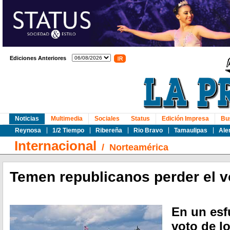
Ediciones Anteriores
Noticias
Multimedia
Sociales
Status
Edición Impresa
Bu
Reynosa
1/2 Tiempo
Ribereña
Rio Bravo
Tamaulipas
Ale
Internacional
/
Norteamérica
Temen republicanos perder el v
En un esf
voto de lo