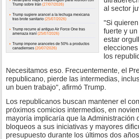
ultraderec
Netanyahu viaja a Washington para reunión con
Trump sobre Irán
(27/07/2026)
al sector j
Trump sugiere arancel a la lechuga mexicana
tras brote sanitario
(25/07/2026)
"Si quiere
Trump recurre al antiguo Air Force One tras
fuerte y un
amenaza iraní
(25/07/2026)
estar orgul
Trump impone aranceles de 50% a productos
elecciones
canadienses
(20/07/2026)
los republi
Necesitamos eso. Frecuentemente, el Pre
republicano, pierde las intermedias, incl
un buen trabajo", afirmó Trump.
Los republicanos buscan mantener el con
próximos comicios intermedios, en noviem
mayoría implicaría que la Administración
bloqueos a sus iniciativas y mayores difi
presupuesto durante los últimos dos año